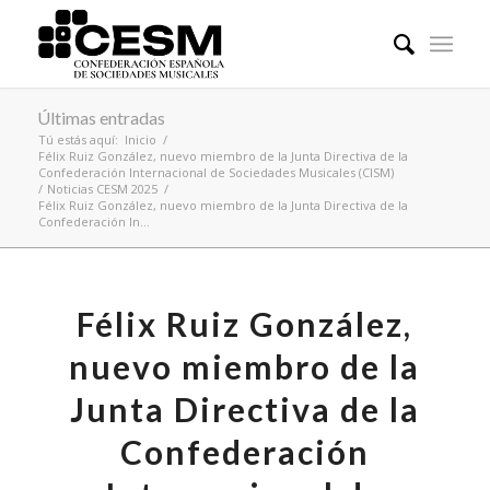
Últimas entradas
Tú estás aquí:
Inicio
/
Félix Ruiz González, nuevo miembro de la Junta Directiva de la
Confederación Internacional de Sociedades Musicales (CISM)
/
Noticias CESM 2025
/
Félix Ruiz González, nuevo miembro de la Junta Directiva de la
Confederación In...
Félix Ruiz González,
nuevo miembro de la
Junta Directiva de la
Confederación