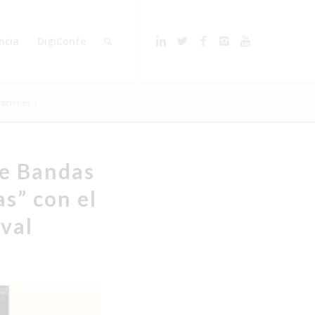
ncia
DigiConfe
raciones
/
de Bandas
s” con el
val