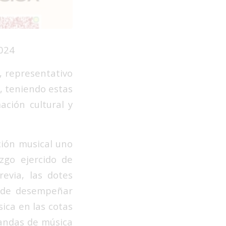
024
o, representativo
s, teniendo estas
ación cultural y
ción musical uno
azgo ejercido de
evia, las dotes
a de desempeñar
ica en las cotas
bandas de música