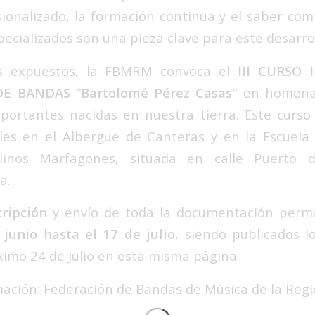
ionalizado, la formación continua y el saber com
pecializados son una pieza clave para este desarrol
s expuestos, la FBMRM convoca el
III CURSO 
E BANDAS “Bartolomé Pérez Casas“
en homenaj
ortantes nacidas en nuestra tierra. Este curso 
ales en el Albergue de Canteras y en la Escuela
inos Marfagones, situada en calle Puerto 
a.
cripción
y envío de toda la documentación perm
junio hasta el 17 de julio
, siendo publicados l
ximo 24 de Julio en esta misma página.
mación:
Federación de Bandas de Música de la Reg