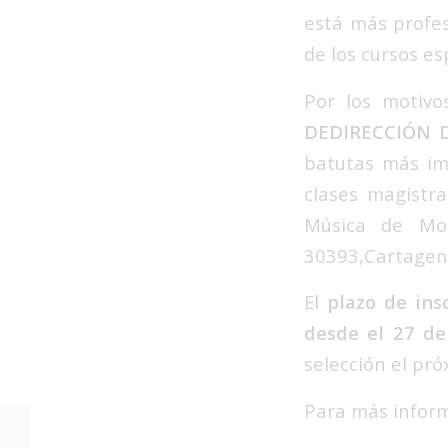
está más profes
de los cursos es
Por los motivo
DEDIRECCIÓN D
batutas más imp
clases magistr
Música de Mol
30393,Cartagen
El
plazo de ins
desde el 27 de 
selección el pró
Para más infor
Reunión de la Junta