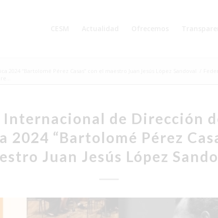
CESM
Actualidad
Ofrecemos
Transpare
sica 2024 “Bartolomé Pérez Casas” con el maestro Juan Jesús López Sandoval
/
Fede
e...
o Internacional de Dirección 
a 2024 “Bartolomé Pérez Casa
estro Juan Jesús López Sando