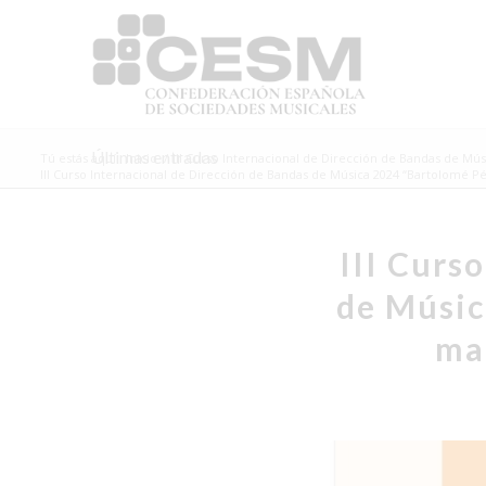
Últimas entradas
Tú estás aquí:
Inicio
/
III Curso Internacional de Dirección de Bandas de Mú
III Curso Internacional de Dirección de Bandas de Música 2024 “Bartolomé Pér
III Curs
de Músic
ma