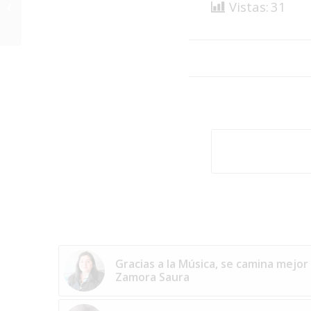
Ejecutiva de la
Vistas:
31
International
Confederation of
Music Societies...
Gracias a la Música, se camina mejo
Zamora Saura