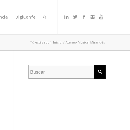
ncia
DigiConfe
Tú estás aquí:
Inicio
/
Ateneo Musical Mirandés