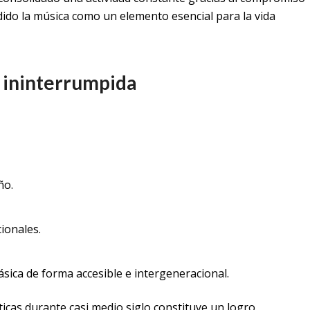
ido la música como un elemento esencial para la vida
d ininterrumpida
ño.
cionales.
ásica de forma accesible e intergeneracional.
cas durante casi medio siglo constituye un logro