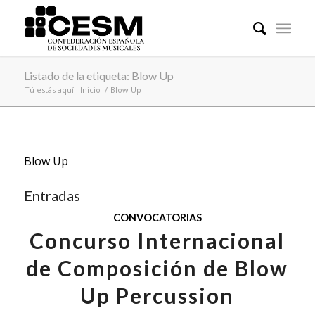
Listado de la etiqueta: Blow Up
Tú estás aquí:
Inicio
/
Blow Up
Blow Up
Entradas
CONVOCATORIAS
Concurso Internacional
de Composición de Blow
Up Percussion