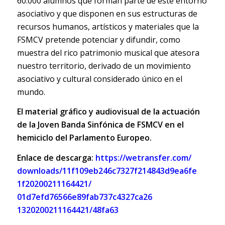
60.000 alumnos que forman parte de este entorno
asociativo y que disponen en sus estructuras de
recursos humanos, artísticos y materiales que la
FSMCV pretende potenciar y difundir, como
muestra del rico patrimonio musical que atesora
nuestro territorio, derivado de un movimiento
asociativo y cultural considerado único en el
mundo.
El material gráfico y audiovisual de la actuación
de la Joven Banda Sinfónica de FSMCV en el
hemiciclo del Parlamento Europeo.
Enlace de descarga:
https://wetransfer.com/
downloads/
11f109eb246c7327f214843d9ea6fe
1f20200211164421/
01d7efd76566e89fab737c4327ca26
1320200211164421/48fa63