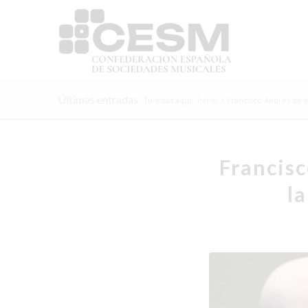
Últimas entradas
Tú estás aquí:
Inicio
/
Francisco Andrés de 
Francisc
l