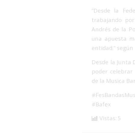
“Desde la
Fed
trabajando por
Andrés de la P
una apuesta má
entidad.” según
Desde la Junta 
poder celebrar 
de la Musica Ban
#
FesBandasMus
#
Bafex
Vistas:
5