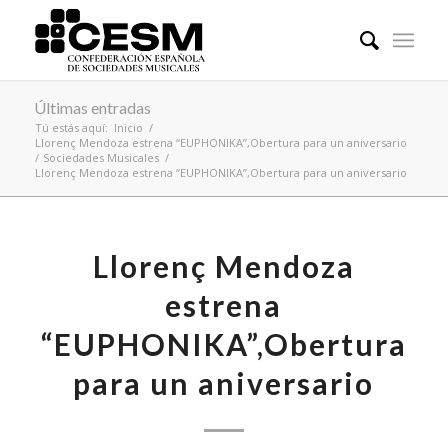
Últimas entradas
Tú estás aquí:
Inicio
/
Llorenç Mendoza estrena “EUPHONIKA”,Obertura para un aniversario
/
Sociedades Musicales
/
Llorenç Mendoza estrena “EUPHONIKA”,Obertura para un aniversario
Llorenç Mendoza
estrena
“EUPHONIKA”,Obertura
para un aniversario