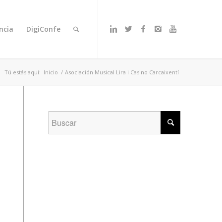
ncia
DigiConfe
Tú estás aquí:
Inicio
/
Asociación Musical Lira i Casino Carcaixentí