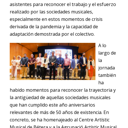
asistentes para reconocer el trabajo y el esfuerzo
realizado por las sociedades musicales,
especialmente en estos momentos de crisis
derivada de la pandemia y la capacidad de
adaptación demostrada por el colectivo.
A lo
largo de
la
jornada
también
ha
habido momentos para reconocer la trayectoria y
la antigüedad de aquellas sociedades musicales
que han cumplido este año aniversarios
relevantes de más de 50 años de existencia. En
concreto, se ha homenajeado al Centre Artístic
Musical de Bétera y a la Agrupació Artístic Musical