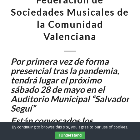
Sociedades Musicales de
la Comunidad
Valenciana
Por primera vez de forma
presencial tras la pandemia,
tendrá lugar el próximo
sábado 28 de mayo en el
Auditorio Municipal “Salvador
Seguí”
Están convocados los
By continuing to browse this site, you agree to our
use of cookies
.
representantes de 550
I Understand
sociedades musicales