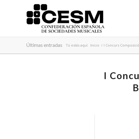
Últimas entradas
Tú estás aquí:
Inicio
/
I Concurs Composici
I Conc
B