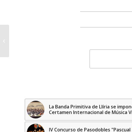
La música medieval
hispana de las tres
culturas suena en
Inglaterra este v...
La Banda Primitiva de Llíria se impon
Certamen Internacional de Música V
IV Concurso de Pasodobles "Pascual 