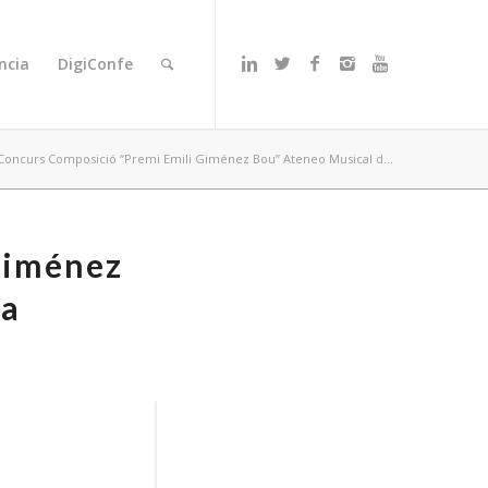
ncia
DigiConfe
 Concurs Composició “Premi Emili Giménez Bou” Ateneo Musical d...
Giménez
ra