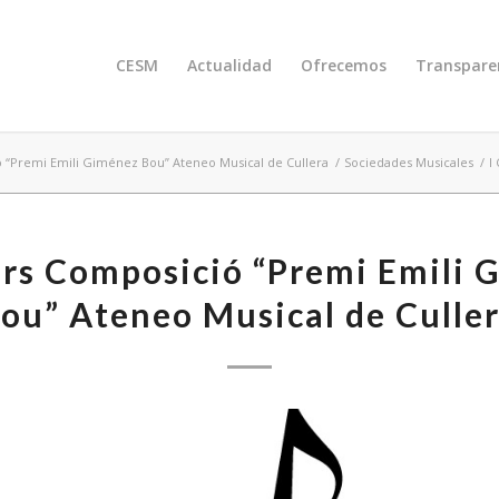
CESM
Actualidad
Ofrecemos
Transpare
ó “Premi Emili Giménez Bou” Ateneo Musical de Cullera
/
Sociedades Musicales
/
I
urs Composició “Premi Emili 
ou” Ateneo Musical de Culle