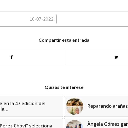
/
10-07-2022
Compartir esta entrada
Quizás te interese
e en la 47 edición del
Reparando arañaz
ila…
Àngela Gómez gan
Pérez Choví" selecciona