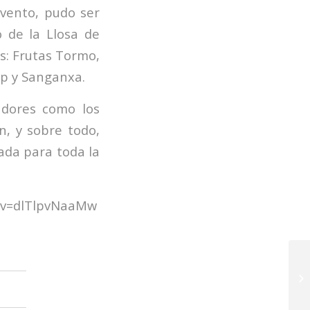
evento, pudo ser
o de la Llosa de
es: Frutas Tormo,
up y Sanganxa.
adores como los
n, y sobre todo,
ada para toda la
?v=dlTlpvNaaMw