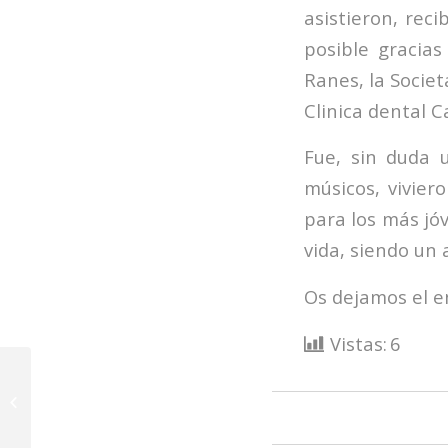
asistieron, rec
posible gracias
Ranes, la Societ
Clinica dental 
Fue, sin duda 
músicos, vivier
para los más jó
vida, siendo un 
Os dejamos el e
Vistas:
6
Glissandoo: La
herramienta que está
revolucionando la
gestión de