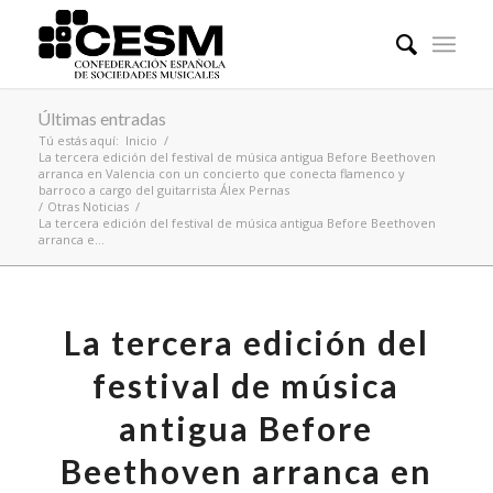
Últimas entradas
Tú estás aquí:
Inicio
/
La tercera edición del festival de música antigua Before Beethoven
arranca en Valencia con un concierto que conecta flamenco y
barroco a cargo del guitarrista Álex Pernas
/
Otras Noticias
/
La tercera edición del festival de música antigua Before Beethoven
arranca e...
La tercera edición del
festival de música
antigua Before
Beethoven arranca en