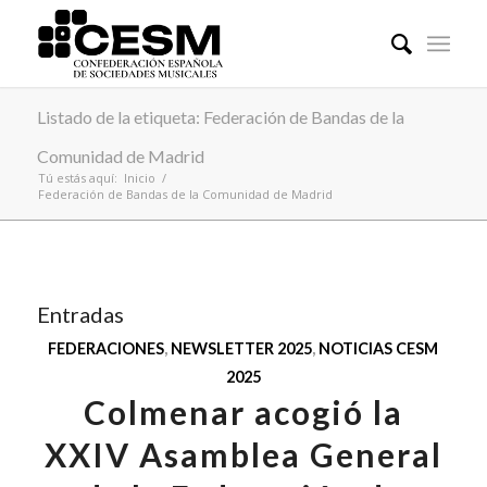
Listado de la etiqueta: Federación de Bandas de la
Comunidad de Madrid
Tú estás aquí:
Inicio
/
Federación de Bandas de la Comunidad de Madrid
Entradas
FEDERACIONES
,
NEWSLETTER 2025
,
NOTICIAS CESM
2025
Colmenar acogió la
XXIV Asamblea General