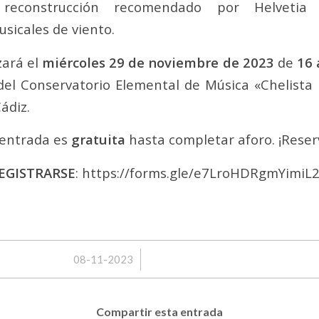
 reconstrucción recomendado por Helvetia 
sicales de viento.
zará el
miércoles 29 de noviembre de 2023
de
16 
del Conservatorio Elemental de Música «Chelista
ádiz.
y entrada es
gratuita
hasta completar aforo. ¡Reserv
EGISTRARSE
:
https://forms.gle/e7LroHDRgmYimiL
/
08-11-2023
Compartir esta entrada