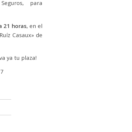
Seguros, para
a 21 horas
, en el
 Ruíz Casaux» de
a ya tu plaza!
27