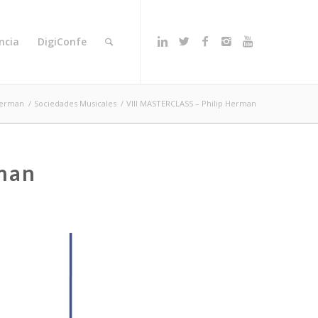
ncia
DigiConfe
 Herman
/
Sociedades Musicales
/
VIII MASTERCLASS – Philip Herman
man