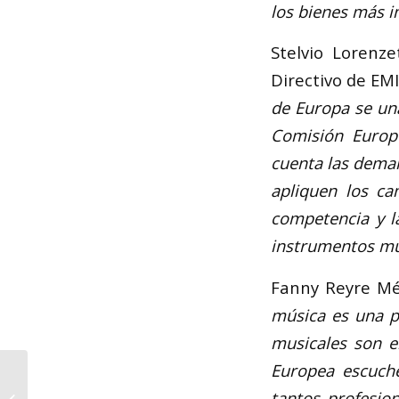
los bienes más i
Stelvio Lorenz
Directivo de EM
de Europa se una
Comisión Europ
cuenta las deman
apliquen los ca
competencia y la
instrumentos mus
Fanny Reyre Mé
música es una p
musicales son 
Europea escuche
La Banda Sinfónica de
la AAMY participará en
tantos profesio