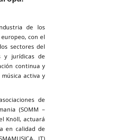
ndustria de los
 europeo, con el
los sectores del
 y jurídicas de
ación continua y
 música activa y
asociaciones de
lemania (SOMM –
l Knöll, actuará
a en calidad de
ISMAMUSICA, IT)