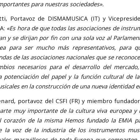
mportantes para nuestras sociedades».
etti, Portavoz de DISMAMUSICA (IT) y Vicepresid
IA:
«Es hora de que todas las asociaciones de instr
n y se dirijan por fin con una sola voz al Parlamen
ea para ser mucho más representativos, para q
das de las asociaciones nacionales que se reconoce
mbios necesarios para el desarrollo del mercado
 potenciación del papel y la función cultural de la
icales en la construcción de una nueva identidad e
nard, portavoz del CSFI (FR) y miembro fundador
arte muy importante de la cultura viva europea y 
el corazón de la misma Hemos fundado la EMIA pa
 la voz de la industria de los instrumentos musi
nales maravillosos de toda Europa que comparten