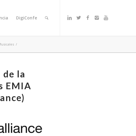
ncia
DigiConfe
usicales
/
 de la
es EMIA
iance)