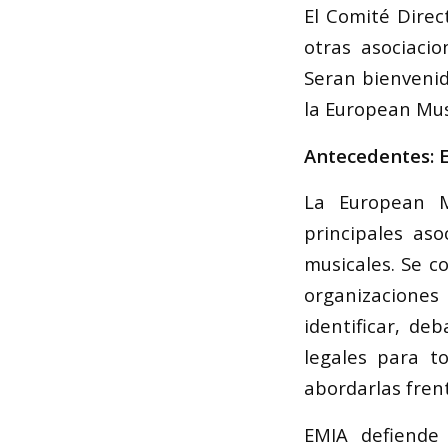
El Comité Direc
otras asociaci
Seran bienvenid
la European Mus
Antecedentes: 
La European M
principales as
musicales. Se c
organizaciones
identificar, de
legales para t
abordarlas frent
EMIA defiende 