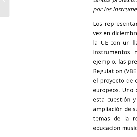
el LXXIV Certamen
por los instrume
Nacional de...
Los representan
vez en diciembr
la UE con un ll
instrumentos 
ejemplo, las pr
Regulation (VBE
el proyecto de 
europeos. Uno d
esta cuestión 
ampliación de su
temas de la re
educación music