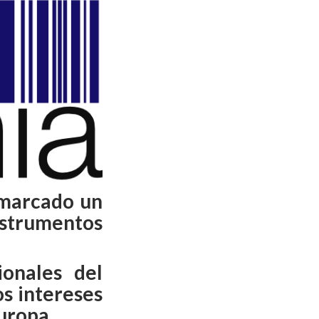
 marcado un
instrumentos
ionales del
os intereses
uropa.