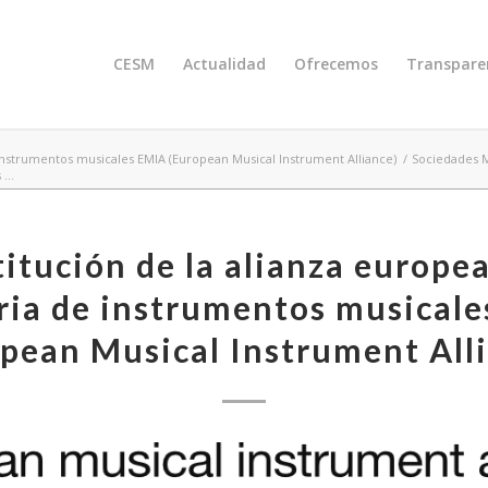
CESM
Actualidad
Ofrecemos
Transpare
 instrumentos musicales EMIA (European Musical Instrument Alliance)
/
Sociedades M
...
itución de la alianza europea
ria de instrumentos musical
pean Musical Instrument All