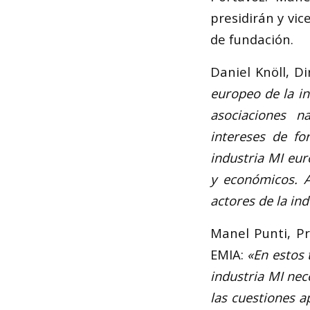
presidirán y vic
de fundación.
Daniel Knöll, D
europeo de la i
asociaciones n
intereses de fo
industria MI eur
y
económicos. A
actores de la in
Manel Punti, Pr
EMIA:
«En estos 
industria MI nec
las cuestiones a