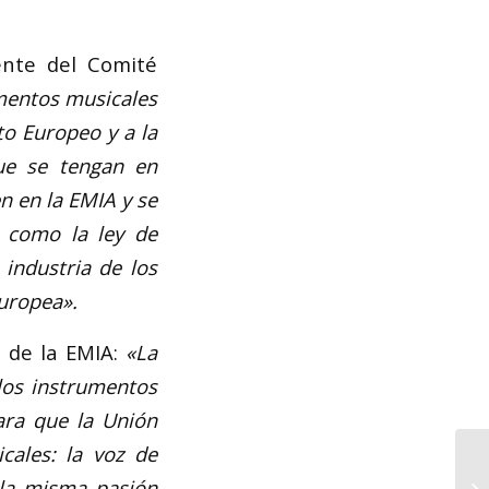
ente del Comité
umentos musicales
to Europeo y a la
ue se tengan en
n en la EMIA y se
, como la ley de
 industria de los
uropea».
 de la EMIA:
«La
los instrumentos
ra que la Unión
cales: la voz de
 la misma pasión