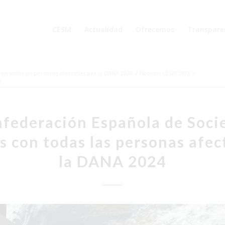
CESM
Actualidad
Ofrecemos
Transpare
on todas las personas afectadas por la DANA 2024
/
Noticias CESM 2024
/
...
nfederación Española de Soci
s con todas las personas afec
la DANA 2024