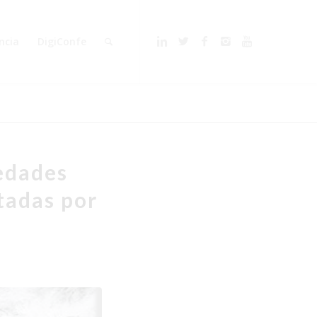
ncia
DigiConfe
edades
tadas por