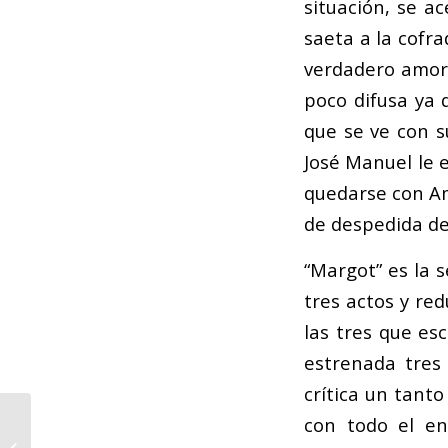
situación, se a
saeta a la cofr
verdadero amor 
poco difusa ya 
que se ve con s
José Manuel le e
quedarse con Am
de despedida d
“Margot” es la 
tres actos y re
las tres que es
estrenada tres
crítica un tant
II Concurso
con todo el en
Internacional de