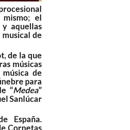
procesional
l mismo; el
 y aquellas
 musical de
t, de la que
tras músicas
n música de
fúnebre para
de “
Medea
”
uel Sanlúcar
de España.
de Cornetas