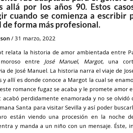
 allá por los años 90. Estos casos
gir cuando se comienza a escribir 
 de forma más profesional.
ason
/
31 marzo, 2022
 relata la historia de amor ambientada entre Par
 amoroso entre
José Manuel
,
Margot
, una cor
via de José Manuel. La historia narra el viaje de Jo
 y allí es donde conoce a Margot la cual se enamor
a, este romance fugaz se acaba y le promete amor e
 acabó perdidamente enamorada y no se olvidó de
ana Santa para visitar Sevilla y así poder buscar
o están viendo una procesión en la noche de
entra y manda a un niño con un mensaje. Éste, i