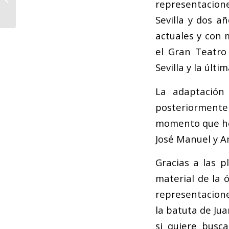
representacione
Composición para
Mujeres Compositoras
Sevilla y dos a
“María...
actuales y con 
el Gran Teatro
Sevilla y la úl
La adaptación
posteriormente 
momento que he
José Manuel y A
Gracias a las 
material de la 
representacione
la batuta de Jua
si quiere busc