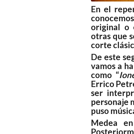
En el repe
conocemos,
original o
otras que 
corte clásic
De este seg
vamos a hab
como “
Ion
Errico Petr
ser interp
personaje m
puso música
Medea en 
Posteriorm