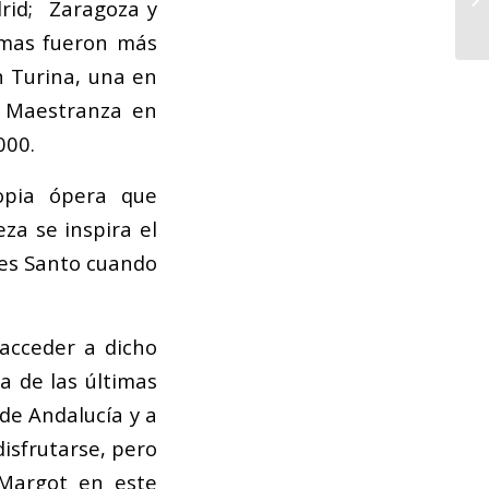
drid; Zaragoza y
timas fueron más
n Turina, una en
a Maestranza en
000.
opia ópera que
za se inspira el
es Santo cuando
acceder a dicho
a de las últimas
de Andalucía y a
disfrutarse, pero
 Margot en este