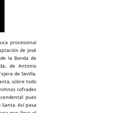
ica procesional
aptación de José
 de la Banda de
nda, de Antonio
jera de Sevilla.
anta, sobre todo
 himnos cofrades
scendental pues
Santa. Así pasa
ana que lleva el