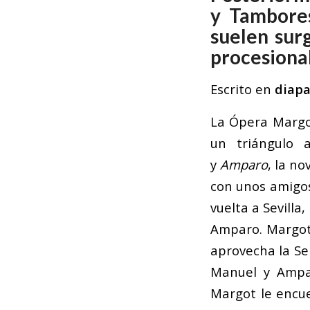
y Tambores
suelen sur
procesional
Escrito en
diap
La Ópera Margot
un triángulo
y
Amparo
, la no
con unos amigos
vuelta a Sevill
Amparo. Margot
aprovecha la Sem
Manuel y Ampar
Margot le encu