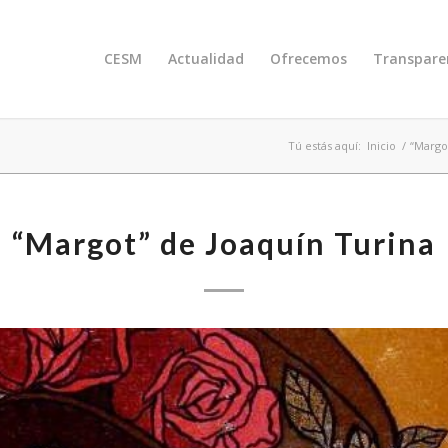
CESM
Actualidad
Ofrecemos
Transpare
Tú estás aquí:
Inicio
/
“Margo
“Margot” de Joaquín Turina