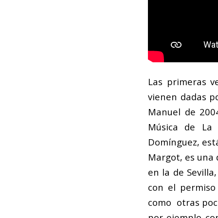
Las primeras v
vienen dadas p
Manuel de 2004
Música de La O
Domínguez, está
Margot, es una 
en la de Sevill
con el permiso
como otras poc
por ejemplo con