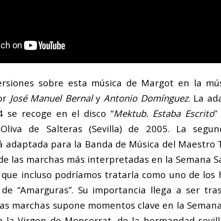
ersiones sobre esta música de Margot en la mús
or
José Manuel Bernal
y
Antonio Domínguez
. La ad
 se recoge en el disco “
Mektub. Estaba Escrito
”
liva de Salteras (Sevilla) de 2005. La segu
 adaptada para la Banda de Música del Maestro Te
de las marchas más interpretadas en la Semana S
a, que incluso podríamos tratarla como uno de los
 de “Amarguras”. Su importancia llega a ser tra
as marchas supone momentos clave en la Semana 
 la Virgen de Monserrat, de la hermandad sevill