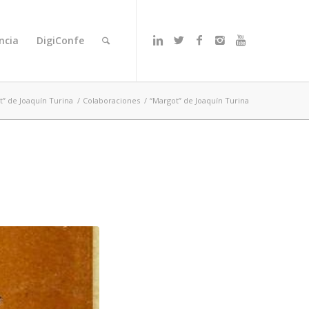
ncia
DigiConfe
t” de Joaquín Turina
/
Colaboraciones
/
“Margot” de Joaquín Turina