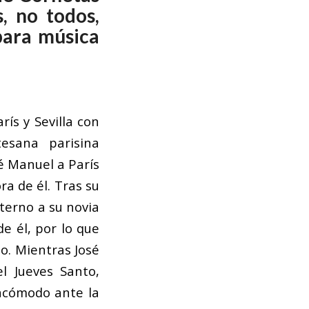
, no todos,
para música
ís y Sevilla con
tesana parisina
sé Manuel a París
a de él. Tras su
terno a su novia
 él, por lo que
lo. Mientras José
l Jueves Santo,
ncómodo ante la