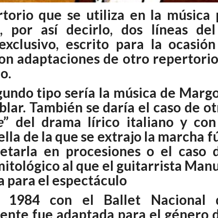
rtorio que se utiliza en la música 
 por así decirlo, dos líneas de
 exclusivo, escrito para la ocasión
son adaptaciones de otro repertorio
o.
undo tipo sería la música de Margo
lar. También se daría el caso de o
e
” del drama lírico italiano y co
ella de la que se extrajo la marcha 
retarla en procesiones o el caso 
itológico al que el guitarrista Man
 para el espectáculo
1984 con el Ballet Nacional 
ente fue adaptada para el género 