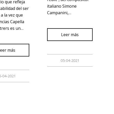
io que refleja
italiano Simone
abilidad del ser
Campanini,…
a la vez que
ncias Capella
trers es un…
Leer más
eer más
05-04-2021
6-04-2021