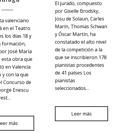
El jurado, compuesto
por Giselle Brodsky,
Josu de Solaun, Carles
sta valenciano
Marín, Thomas Schwan
 en el Teatro
y Óscar Martín, ha
s los días 18 y
constatado el alto nivel
a formación,
de la competición a la
 por José María
que se inscribieron 178
 esta obra que
pianistas procedentes
tó en Valencia
de 41 países Los
 y con la que
pianistas
el Concurso de
seleccionados…
eorge Enescu
rest…
Leer más
eer más