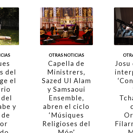
CIAS
OTRAS NOTICIAS
OTRA
ues
Capella de
Josu
s del
Ministrers,
inter
ge el
Sazed Ul Alam
‘Con
rio
y Samsaoui
 del
Ensemble,
Tch
abe y
abren el ciclo
’ de
‘Músiques
Or
por
Religioses del
Fila
rdo
Món’
M