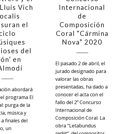
Lluis Vich
Internacional
ocalis
de
usuran el
Composición
ciclo
Coral “Cármina
úsiques
Nova” 2020
gioses del
ón’ en
El pasado 2 de abril, el
'Almodí
jurado designado para
valorar las obras
presentadas, ha dado a
ación abordará
conocer el acta con el
el programa El
fallo del 2º Concurso
al: purga de la
Internacional de
cia, música y
Composición Coral. La
 a finales del
obra “Letabundus
o, un
rediit”, del compositor