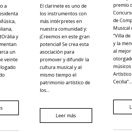
premio d
to a
El clarinete es uno de
Concurso
residenta
los instrumentos con
de Comp
 Música,
más intérpretes en
Musical
liana,
nuestra comunidad y:
“Villa d
tOràlia y
¡Creemos en este gran
y la men
omentan
potencial! Se crea esta
al mejor
barca un
asociación para
otorgado
e veinte
promover y difundir la
músicos 
ologado
cultura musical y al
Artístic
ido
mismo tiempo el
Cecilia”…
patrimonio artístico de
los…
L
ás
Leer más