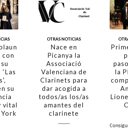
CIAS
OTRAS NOTICIAS
OTRA
olaun
Nace en
Prim
 con
Picanya la
p
 su
Associació
paso
 ‘Las
Valenciana de
la P
s’,
Clarinets para
comp
en su
dar acogida a
A
ncia
todos/as los/as
Lione
y vital
amantes del
C
 York
clarinete
Consigui