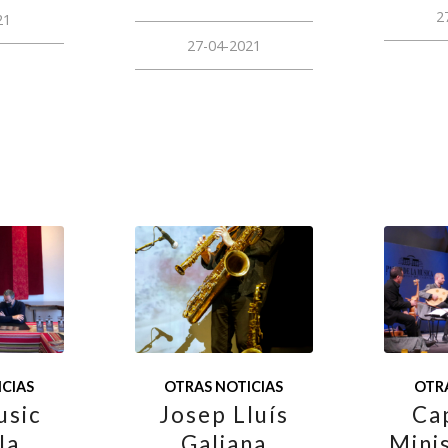
2
21
27-04-2021
CIAS
OTRAS NOTICIAS
OTRA
usic
Josep Lluís
Ca
la
Galiana
Minis