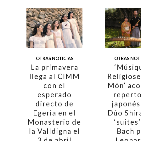
OTRAS NOTICIAS
OTRAS NOTI
La primavera
‘Músiq
llega al CIMM
Religiose
con el
Món’ aco
esperado
reperto
directo de
japonés
Egeria en el
Dúo Shir
Monasterio de
‘suites
la Valldigna el
Bach 
3 de abril
Leona