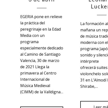
Lucke
EGERIA pone en relieve
la práctica del
La formación 
peregrinaje en la Edad
mañana un rep
Media con un
de música tradi
programa
moderna con e
especialmente dedicado
programa Japó
al Camino de Santiago
sonido y silencio
Valencia, 30 de marzo
intérprete
de 2021 Llega la
ofrecerá suites
primavera al Centro
violonchelo solo
Internacional de
31 en L’Almodí
Música Medieval
Shirabe,…
(CIMM) de la Valldigna…
Leer m