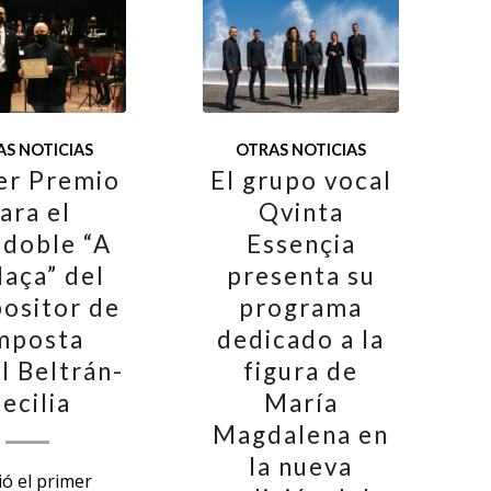
S NOTICIAS
OTRAS NOTICIAS
er Premio
El grupo vocal
ara el
Qvinta
doble “A
Essençia
laça” del
presenta su
ositor de
programa
mposta
dedicado a la
l Beltrán-
figura de
ecilia
María
Magdalena en
la nueva
ó el primer