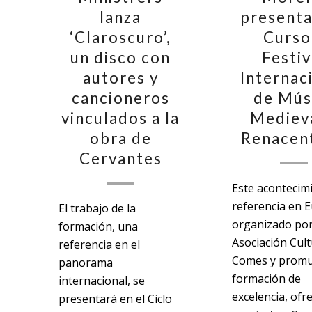
lanza
presenta
‘Claroscuro’,
Curso
un disco con
Festiv
autores y
Internac
cancioneros
de Mús
vinculados a la
Medieva
obra de
Renacent
Cervantes
Este acontecim
referencia en 
El trabajo de la
organizado por
formación, una
Asociación Cult
referencia en el
Comes y prom
panorama
formación de
internacional, se
excelencia, ofr
presentará en el Ciclo