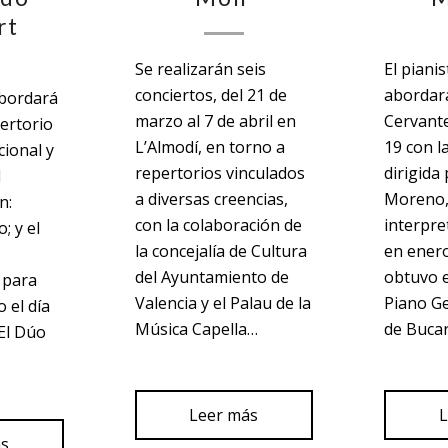
rt
Se realizarán seis
El piani
conciertos, del 21 de
abordará
abordará
marzo al 7 de abril en
Cervante
ertorio
L’Almodí, en torno a
19 con l
cional y
repertorios vinculados
dirigida
l
a diversas creencias,
Moreno,
n:
con la colaboración de
interpre
; y el
la concejalía de Cultura
en enero
del Ayuntamiento de
obtuvo 
 para
Valencia y el Palau de la
Piano G
 el día
Música Capella…
de Buca
 El Dúo
Leer más
L
ás