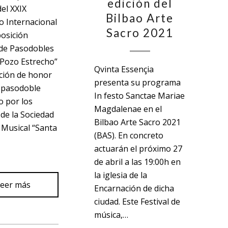
edición del
el XXIX
Bilbao Arte
 Internacional
Sacro 2021
osición
 de Pasodobles
e Pozo Estrecho”
Qvinta Essençia
ción de honor
presenta su programa
 pasodoble
In festo Sanctae Mariae
 por los
Magdalenae en el
de la Sociedad
Bilbao Arte Sacro 2021
o Musical “Santa
(BAS). En concreto
actuarán el próximo 27
de abril a las 19:00h en
la iglesia de la
eer más
Encarnación de dicha
ciudad. Este Festival de
música,…