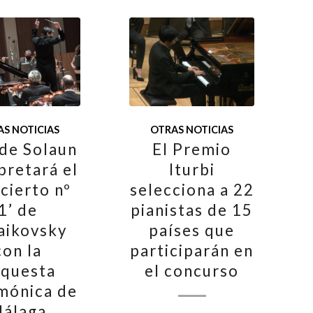
S NOTICIAS
OTRAS NOTICIAS
 de Solaun
El Premio
pretará el
Iturbi
cierto nº
selecciona a 22
1’ de
pianistas de 15
aikovsky
países que
con la
participarán en
questa
el concurso
rmónica de
álaga