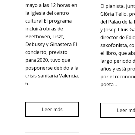
mayo a las 12 horas en
El pianista, jun
la Iglesia del centro
Glòria Tello, p
cultural El programa
del Palau de la
incluirá obras de
y Josep Lluís Ga
Beethoven, Liszt,
director de Edic
Debussy y Ginastera El
saxofonista, c
concierto, previsto
el libro, que a
para 2020, tuvo que
largo periodo d
posponerse debido a la
años y está pr
crisis sanitaria Valencia,
por el reconoc
6…
poeta…
Leer más
Leer m