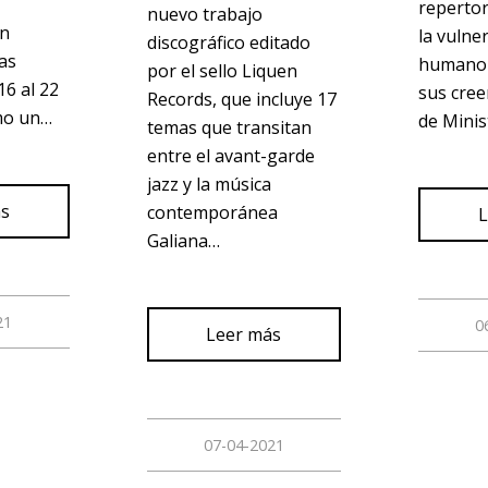
repertor
nuevo trabajo
un
la vulner
discográfico editado
as
humano 
por el sello Liquen
16 al 22
sus cree
Records, que incluye 17
omo un…
de Minis
temas que transitan
entre el avant-garde
jazz y la música
ás
contemporánea
L
Galiana…
21
0
Leer más
07-04-2021