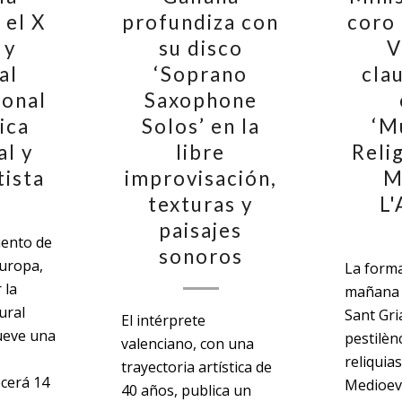
 el X
profundiza con
coro 
 y
su disco
V
al
‘Soprano
cla
ional
Saxophone
ica
Solos’ en la
‘M
l y
libre
Reli
ista
improvisación,
M
texturas y
L
paisajes
iento de
sonoros
Europa,
La form
 la
mañana 
ural
Sant Gri
El intérprete
ueve una
pestilèn
valenciano, con una
reliquias
trayectoria artística de
ecerá 14
Medioev
40 años, publica un