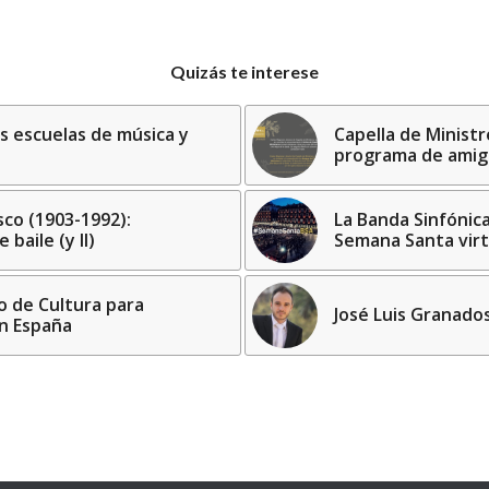
Quizás te interese
as escuelas de música y
Capella de Minist
programa de amigo
sco (1903-1992):
La Banda Sinfónic
baile (y II)
Semana Santa virt
o de Cultura para
José Luis Granado
en España