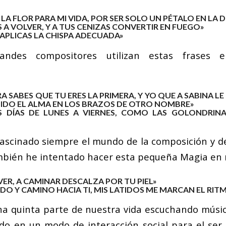
LA FLOR PARA MI VIDA, POR SER SOLO UN PÉTALO EN LA D
A VOLVER, Y A TUS CENIZAS CONVERTIR EN FUEGO»
 APLICAS LA CHISPA ADECUADA»
randes compositores utilizan estas frases 
A SABES QUE TU ERES LA PRIMERA, Y YO QUE A SABINA LE
UIDO EL ALMA EN LOS BRAZOS DE OTRO NOMBRE»
OS DÍAS DE LUNES A VIERNES, COMO LAS GOLONDRIN
ascinado siempre el mundo de la composición y d
bién he intentado hacer esta pequeña Magia en 
ER, A CAMINAR DESCALZA POR TU PIEL»
O Y CAMINO HACIA TI, MIS LATIDOS ME MARCAN EL RITM
 quinta parte de nuestra vida escuchando músic
do en un modo de interacción social para el se