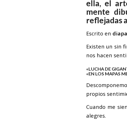
ella, el a
mente dib
reflejadas 
Escrito en
diap
Existen un sin f
nos hacen sentir
«LUCHA DE GIGANT
«EN LOS MAPAS M
Descomponemos
propios sentimi
Cuando me sien
alegres.