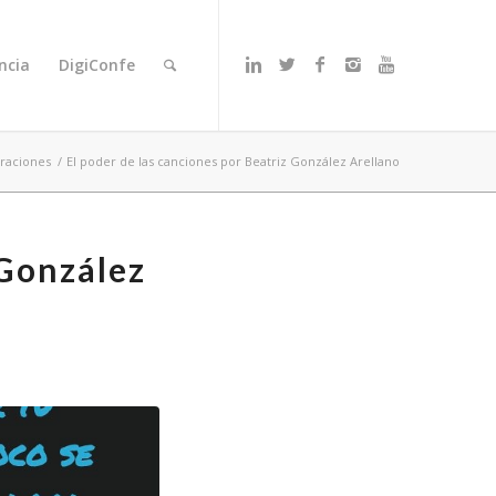
ncia
DigiConfe
raciones
/
El poder de las canciones por Beatriz González Arellano
 González