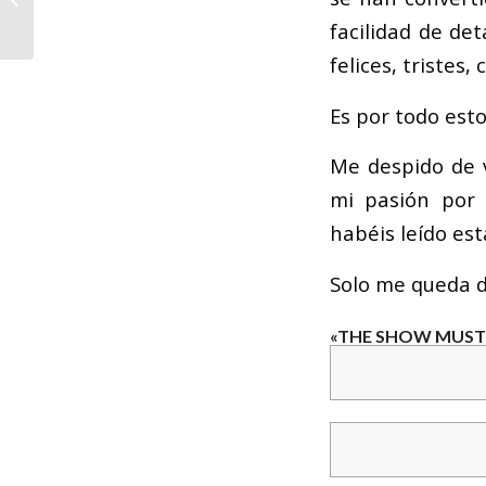
Sociedades Musicales
facilidad de de
celebra su XXVIII
Asamblea...
felices, tristes
Es por todo est
Me despido de 
mi pasión por 
habéis leído est
Solo me queda d
«THE SHOW MUST