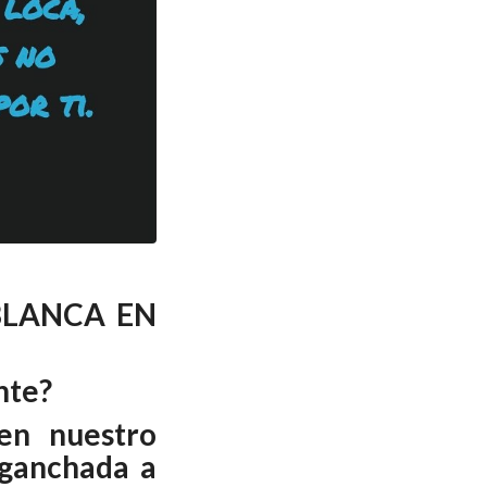
BLANCA EN
nte?
en nuestro
nganchada a