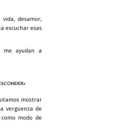
 vida, desamor,
ca escuchar esas
ue me ayudan a
 ESCONDER»
esitamos mostrar
la vergüenza de
es como modo de