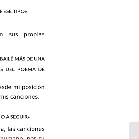
E ESE TIPO»
en sus propias
 BAILÉ MÁS DE UNA
AS DEL POEMA DE
esde mi posición
mis canciones.
O A SEGUIR»
a, las canciones
r humano, por su