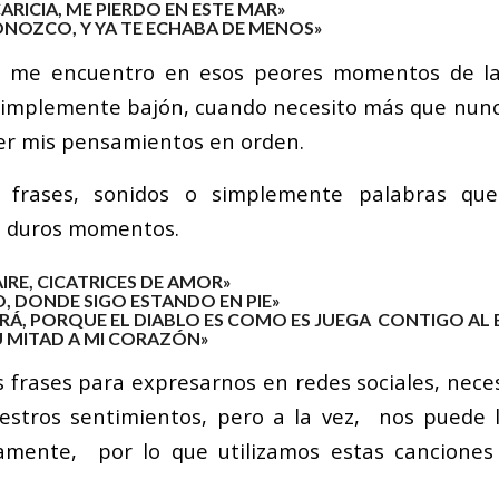
RICIA, ME PIERDO EN ESTE MAR»
ONOZCO, Y YA TE ECHABA DE MENOS»
 me encuentro en esos peores momentos de la
 simplemente bajón, cuando necesito más que nun
er mis pensamientos en orden.
, frases, sonidos o simplemente palabras q
s duros momentos.
AIRE, CICATRICES DE AMOR»
O, DONDE SIGO ESTANDO EN PIE»
SERÁ, PORQUE EL DIABLO ES COMO ES JUEGA CONTIGO AL
U MITAD A MI CORAZÓN»
s frases para expresarnos en redes sociales, nec
estros sentimientos, pero a la vez, nos puede 
amente, por lo que utilizamos estas cancion