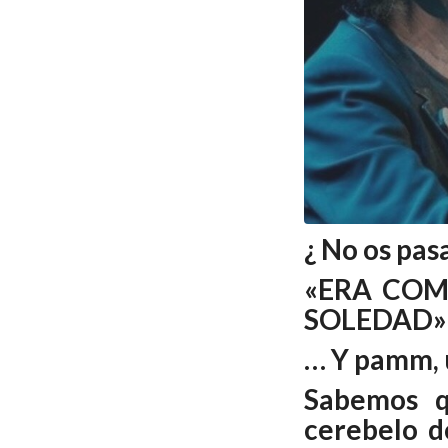
¿ No os pas
«ERA COM
SOLEDAD»
… Y pamm, u
Sabemos q
cerebelo d