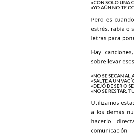
«CON SOLO UNA CA
«YO AÚN NO TE C
Pero es cuando
estrés, rabia o
letras para pon
Hay canciones
sobrellevar eso
«NO SE SECAN AL 
«SALTE A UN VACÍ
«DEJÓ DE SER O 
«NO SE RESTAR, T
Utilizamos esta
a los demás nu
hacerlo direct
comunicación.