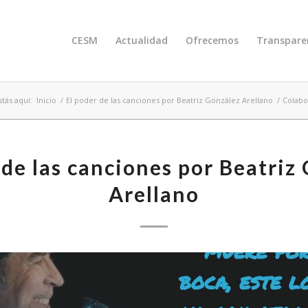
CESM
Actualidad
Ofrecemos
Transpare
stás aquí:
Inicio
/
El poder de las canciones por Beatriz González Arellano
/
Colabo
 de las canciones por Beatriz
Arellano