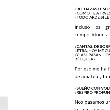
«RECHAZASTE SER 
«COMO TE ATRVES 
«TODO ARDE,SI LE
Incluso los g
composiciones.
«CANTAS, DE SOBR
LETRA, HOY ME C
«Y ASI PASAN L
BÉCQUER»
Por eso me ha f
de amateur, tam
«SUEÑO CON VOLV
«RESPIRO PROFUND
Nos pasamos una
La Confederación
Española de
se han converti