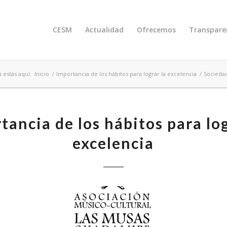
CESM
Actualidad
Ofrecemos
Transpare
 estás aquí:
Inicio
/
Importancia de los hábitos para lograr la excelencia
/
Socieda
tancia de los hábitos para log
excelencia