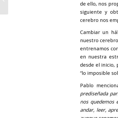
de ello, nos pr
Sociedades Musicales
(CESM) firma un
siguiente y ob
acuerdo...
cerebro nos empu
Cambiar un háb
nuestro cerebro 
entrenamos corr
en nuestra est
desde el inicio
“lo imposible so
Pablo mencion
prediseñada para
nos quedemos en
andar, leer, ap
aunque sepamos q