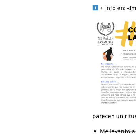
+ info en:
«Im
parecen un ritua
Me levanto a 