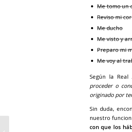
Me tomo un 
Reviso mi cor
Me ducho
Me visto y ar
Preparo mi m
Me voy al tra
Según la Real 
proceder o cond
originado por te
Sin duda, enco
nuestro funcion
La Confederación
con que los há
Española de