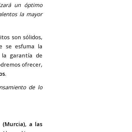
izará un óptimo
alentos la mayor
tos son sólidos,
de se esfuma la
 la garantía de
odremos ofrecer,
os
.
ensamiento de lo
(Murcia), a las