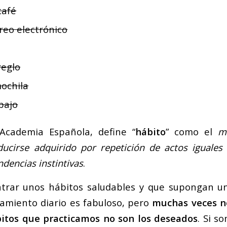
café
reo electrónico
reglo
ochila
bajo
Academia Española, define “
hábito
” como el
m
ucirse adquirido por repetición de actos iguales
ndencias instintivas
.
ntrar unos hábitos saludables y que supongan un
amiento diario es fabuloso, pero
muchas veces n
bitos que practicamos no son los deseados
. Si s