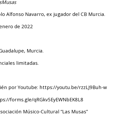
asMusas
o Alfonso Navarro, ex jugador del CB Murcia.
 enero de 2022
Guadalupe, Murcia.
ciales limitadas.
ién por Youtube:
https://youtu.be/rzzLJ9Buh-w
tps://forms.gle/qRGkv5EyEWNbEK8L8
sociación Músico-Cultural “Las Musas”