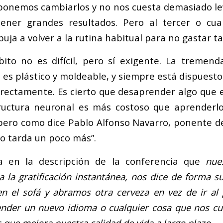
oponemos cambiarlos y no nos cuesta demasiado le
tener grandes resultados. Pero al tercer o cua
ja a volver a la rutina habitual para no gastar t
ito no es difícil, pero sí exigente. La tremend
es plástico y moldeable, y siempre está dispuesto
ectamente. Es cierto que desaprender algo que 
ructura neuronal es más costoso que aprenderl
, pero como dice Pablo Alfonso Navarro, ponente de
lo tarda un poco más”.
a en la descripción de la conferencia que
nue
 la gratificación instantánea, nos dice de forma 
 el sofá y abramos otra cerveza en vez de ir al g
render un nuevo idioma o cualquier cosa que nos cu
ue mejora nuestra calidad de vida a largo plazo
.