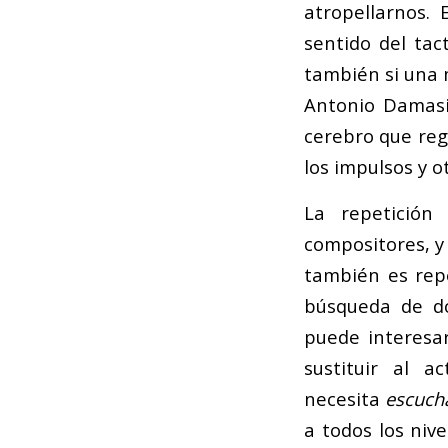
atropellarnos.
sentido del tac
también si una m
Antonio Damasio
cerebro que regu
los impulsos y o
La repetición
compositores, y
también es repe
búsqueda de do
puede interesa
sustituir al 
necesita
escuch
a todos los niv