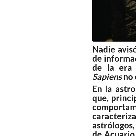
Nadie avis
de informac
de la era 
Sapiens
no 
En la astr
que, princi
comporta
caracteriz
astrólogos,
de Acuario 