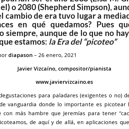
el) o 2080 (Shepherd Simpson), au
l cambio de era tuvo lugar a mediad
nces en qué quedamos? Pues q
o siempre, aunque de lo que no hay
a que estamos:
la Era del “picoteo”
 por
diapason
–
26 enero, 2021
Javier Vizcaíno, compositor/pianista
www.javiervizcaino.es
 degustaciones para paladares (exigentes o no) d
de vanguardia donde lo importante es picotear 
e con más hambre que Jeremías para tener “cac
icoteamos, de aquí y de allá, en aplicaciones qu