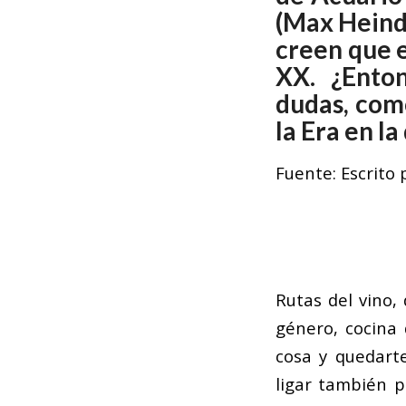
(Max Heind
creen que e
XX. ¿Ento
dudas, com
la Era en l
Fuente: Escrito
Rutas del vino,
género, cocina 
cosa y quedart
ligar también p