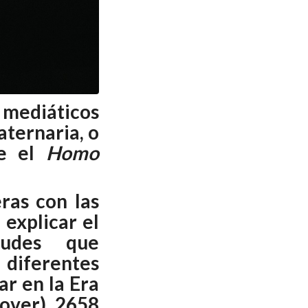
 mediáticos
aternaria, o
ue el
Homo
ras con las
 explicar el
tudes que
 diferentes
ar en la Era
lover), 2658