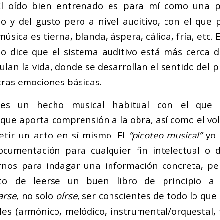
 El oído bien entrenado es para mí como una p
to y del gusto pero a nivel auditivo, con el que
úsica es tierna, blanda, áspera, cálida, fría, etc. E
 dice que el sistema auditivo está más cerca d
lan la vida, donde se desarrollan el sentido del pl
tras emociones básicas.
 es un hecho musical habitual con el que 
 que aporta comprensión a la obra, así como el vol
tir un acto en sí mismo. El
“picoteo musical”
yo 
cumentación para cualquier fin intelectual o de
rnos para indagar una información concreta, p
acto de leerse un buen libro de principio a 
arse
, no solo
oírse
, ser conscientes de todo lo que
eles (armónico, melódico, instrumental/orquestal, 