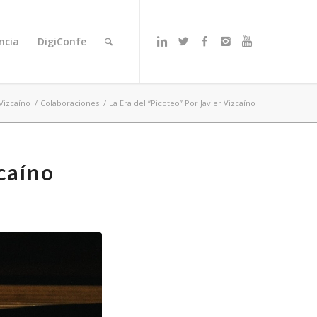
ncia
DigiConfe
 Vizcaíno
/
Colaboraciones
/
La Era del “Picoteo” Por Javier Vizcaíno
zcaíno