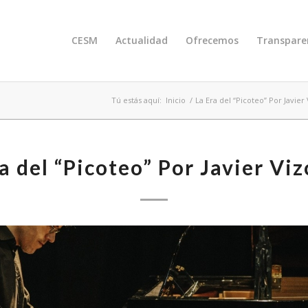
CESM
Actualidad
Ofrecemos
Transpare
Tú estás aquí:
Inicio
/
La Era del “Picoteo” Por Javier
a del “Picoteo” Por Javier Vi