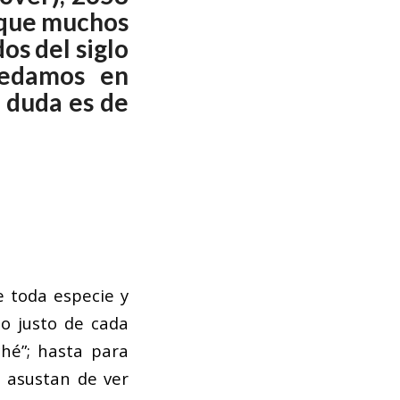
nque muchos
os del siglo
uedamos en
 duda es de
e toda especie y
lo justo de cada
hé”; hasta para
e asustan de ver