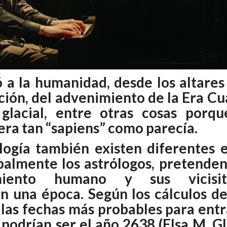
ó a la humanidad, desde los altares
ión, del advenimiento de la Era Cu
glacial, entre otras cosas porq
era tan “sapiens” como parecía.
ología también existen diferentes e
palmente los astrólogos, pretenden
miento humano y sus vicisi
an una época. Según los cálculos de
 las fechas más probables para entr
podrían ser el año 2638 (Elsa M. G