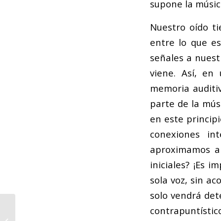
supone la músic
Nuestro oído ti
entre lo que e
señales a nuest
viene. Así, en
memoria auditiv
parte de la mús
en este princip
conexiones in
aproximamos a 
iniciales? ¡Es 
sola voz, sin 
solo vendrá det
Himno de la
contrapuntísti
Federación de Bandas