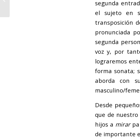
segunda entrada
de Música de la Región
de Murcia Por Jesús...
el sujeto en s
transposición d
pronunciada p
segunda person
voz y, por tan
lograremos ente
forma sonata; s
aborda con su
masculino/femeni
Desde pequeños
que de nuestro 
hijos a
mirar
pa
de importante e