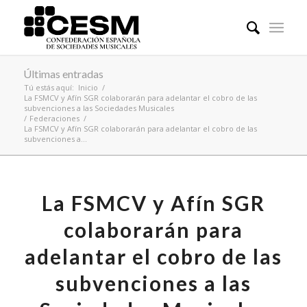
Últimas entradas
Tú estás aquí:
Inicio
/
La FSMCV y Afín SGR colaborarán para adelantar el cobro de las
subvenciones a las Sociedades Musicales
/
Federaciones
/
La FSMCV y Afín SGR colaborarán para adelantar el cobro de las
subvenciones a...
La FSMCV y Afín SGR
colaborarán para
adelantar el cobro de las
subvenciones a las