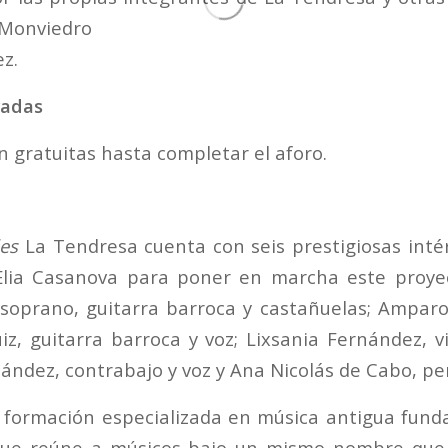
 Monviedro
z.
radas
n gratuitas hasta completar el aforo.
les
La Tendresa cuenta con seis prestigiosas int
Èlia Casanova para poner en marcha este proyec
 soprano, guitarra barroca y castañuelas; Amparo
uiz, guitarra barroca y voz; Lixsania Fernández, 
ández, contrabajo y voz y Ana Nicolás de Cabo, per
 formación especializada en música antigua fun
que reúne a músicos bajo un mismo nombre qu