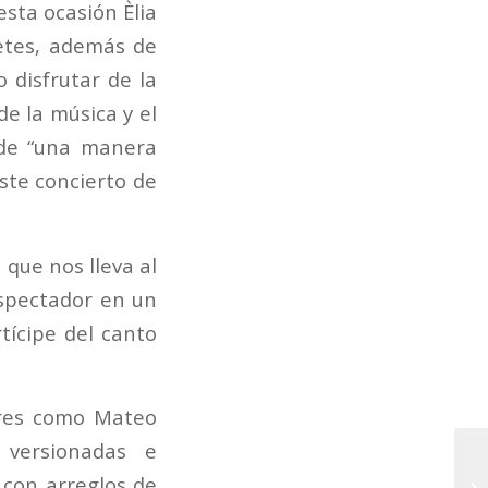
esta ocasión Èlia
etes, además de
 disfrutar de la
de la música y el
 de “una manera
ste concierto de
que nos lleva al
espectador en un
tícipe del canto
ores como Mateo
 versionadas e
 con arreglos de