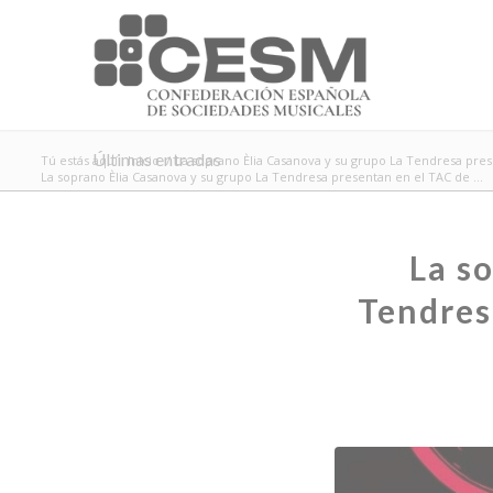
Últimas entradas
Tú estás aquí:
Inicio
/
La soprano Èlia Casanova y su grupo La Tendresa pres
La soprano Èlia Casanova y su grupo La Tendresa presentan en el TAC de ...
La s
Tendres