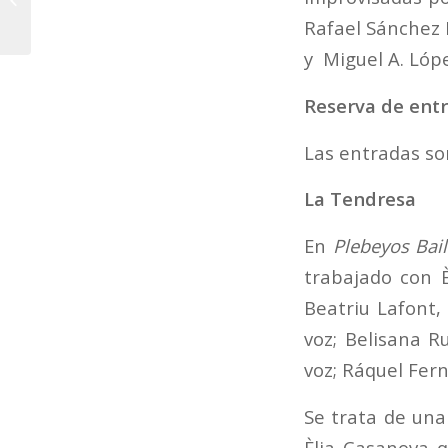
semana el ciclo
Rafael Sánchez
“Bandes a Les Arts”...
y Miguel A. Lópe
Reserva de ent
Las entradas so
La Tendresa
En
Plebeyos Bai
trabajado con 
Beatriu Lafont,
voz; Belisana R
voz; Ráquel Fern
Se trata de una
Èlia Casanova 