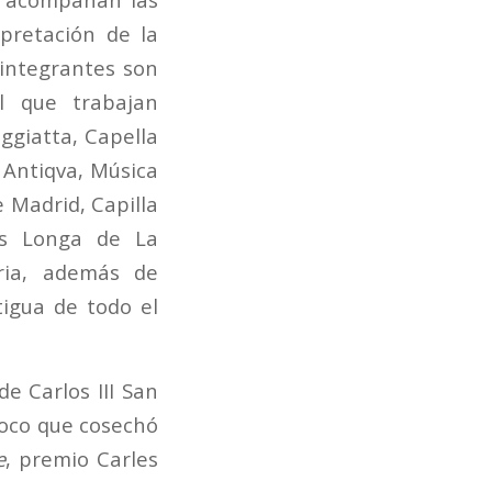
rpretación de la
 integrantes son
al que trabajan
ggiatta, Capella
 Antiqva, Música
e Madrid, Capilla
Ars Longa de La
ria, además de
tigua de todo el
e Carlos III San
roco que cosechó
e
, premio Carles