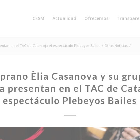
CESM
Actualidad
Ofrecemos
Transpare
entan en el TAC de Catarroja el espectáculo Plebeyos Bailes
/
Otras Noticias
/
oprano Èlia Casanova y su gru
a presentan en el TAC de Cata
espectáculo Plebeyos Bailes