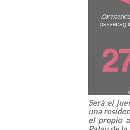
Será el ju
una residen
el propio 
Palau de la