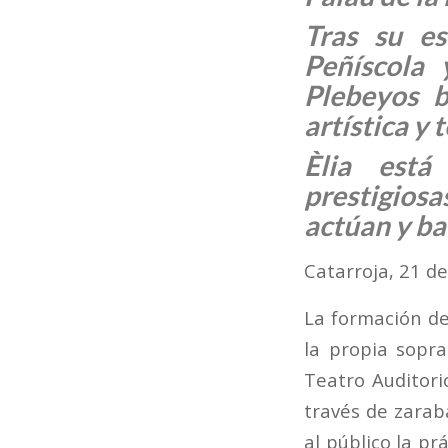
Tras su e
Peñíscola 
Plebeyos b
artística y 
Èlia está
prestigios
actúan y ba
Catarroja, 21 d
La formación de
la propia sopr
Teatro Auditori
través de zaraba
al público la pr