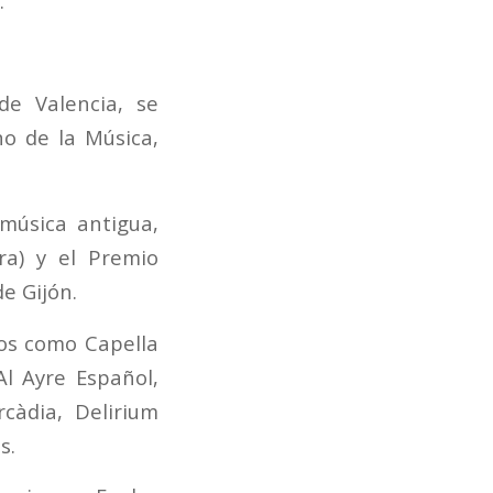
.
de Valencia, se
no de la Música,
música antigua,
ra) y el Premio
e Gijón.
os como Capella
Al Ayre Español,
càdia, Delirium
s.