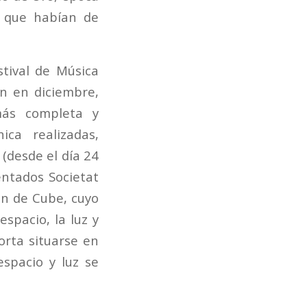
o que habían de
tival de Música
ín en diciembre,
ás completa y
ica realizadas,
 (desde el día 24
entados Societat
ón de Cube, cuyo
spacio, la luz y
orta situarse en
espacio y luz se