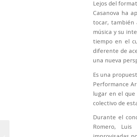
Lejos del format
Casanova ha ap
tocar, también 
música y su inte
tiempo en el c
diferente de ac
una nueva perspe
Es una propuest
Performance Art
lugar en el que
colectivo de esta
Durante el con
Romero, Luis 
La FSMCV y Les Arts
inician este fin de
improvisadas po