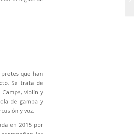
érpretes que han
to. Se trata de
 Camps, violín y
viola de gamba y
cusión y voz.
dada en 2015 por
e acompañan las