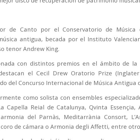
mejor disco de recuperación de patrimonio musical
ior de Canto por el Conservatorio de Música 
música antigua, becada por el Instituto Valencia
oso tenor Andrew King.
onada con distintos premios en el ámbito de la 
destacan el Cecil Drew Oratorio Prize (Inglater
ado del Concurso Internacional de Música Antigua d
armente como solista con ensembles especializad
La Capella Reial de Catalunya, Qvinta Essençia, 
Harmonia del Parnàs, Meditarrània Consort, L’Ar
coro de cámara o Armonia degli Affetti, entre otro