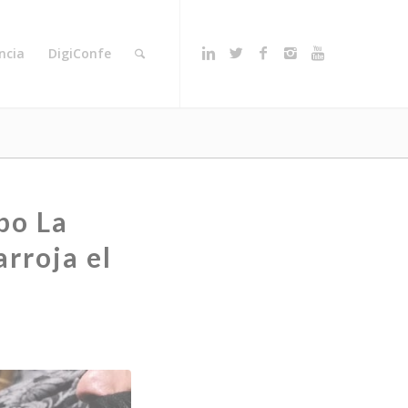
ncia
DigiConfe
po La
rroja el