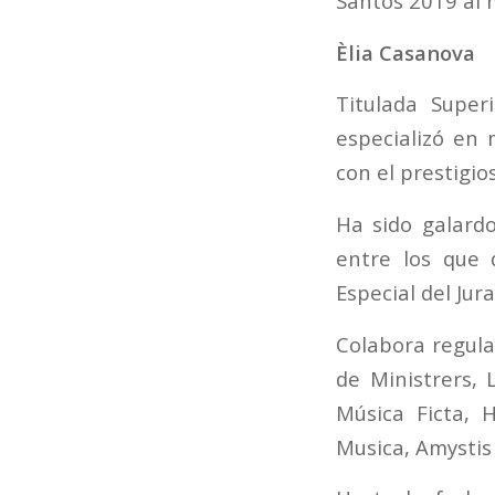
Santos 2019 al 
Èlia Casanova
Titulada Super
especializó en 
con el prestigi
Ha sido galard
entre los que 
Especial del Jur
Colabora regul
de Ministrers, 
Música Ficta, 
Musica, Amystis 