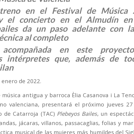
streno en el Festival de Música 
y el concierto en el Almudín en
ailes da un paso adelante con l
técnica al completo
 acompañada en este proyecto
as intérpretes que, además de toc
ilan
e enero de 2022.
 música antigua y barroca Èlia Casanova i La Tend
ano valenciana, presentará el próximo jueves 27
o de Catarroja (TAC)
Plebeyos Bailes
, un espectác
ndas, jácaras, villanos, passacaglias, folias y m
áctica musical de las mujeres más humildes del Si