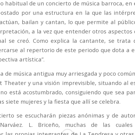
o habitual de un concierto de música barroca, en 
ostado por una estructura en la que las intérpr
actúan, bailan y cantan, lo que permite al público
rpretación, a la vez que entender otros aspectos 
ual se creó. Como explica la cantante, se trata
ercarse al repertorio de este periodo que dota a e
ctiva artística”.
a de música antigua muy arriesgada y poco común 
 Theater y una visión imprevisible, situando al 
 no está acostumbrado, consiguiendo que sea par
s siete mujeres y la fiesta que allí se celebra.
cierto se escucharán piezas anónimas y de aut
Narváez. L. Briceño, muchas de las cuales
r las propias integrantes de La Tendresa y otras