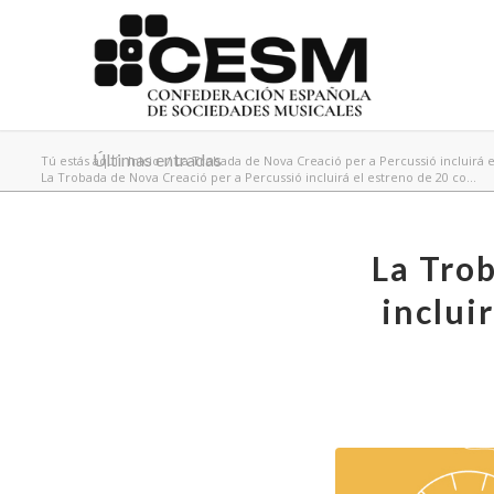
Últimas entradas
Tú estás aquí:
Inicio
/
La Trobada de Nova Creació per a Percussió incluirá 
La Trobada de Nova Creació per a Percussió incluirá el estreno de 20 co...
La Tro
inclui