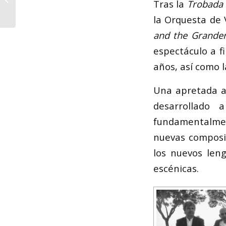
Tras la
Trobada 
Concurso de
Pasodobles “Reinas
la Orquesta de 
de...
and the Grande
espectáculo a f
años, así como l
Una apretada ag
desarrollado
fundamentalmen
nuevas composic
los nuevos leng
escénicas.