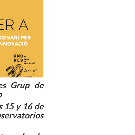
es Grup de
o
s 15 y 16 de
nservatorios