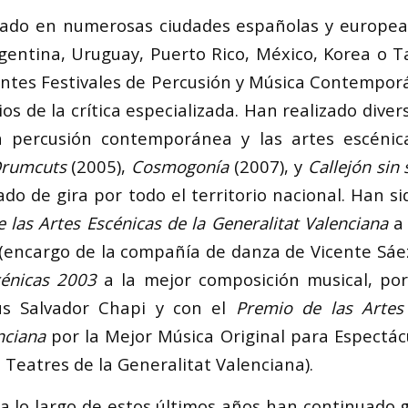
ado en numerosas ciudades españolas y europe
rgentina, Uruguay, Puerto Rico, México, Korea o 
ntes Festivales de Percusión y Música Contempor
s de la crítica especializada. Han realizado dive
a percusión contemporánea y las artes escénic
rumcuts
(2005),
Cosmogonía
(2007), y
Callejón sin 
ado de gira por todo el territorio nacional. Han s
 las Artes Escénicas de la Generalitat Valenciana
a
(encargo de la compañía de danza de Vicente Sáez
cénicas 2003
a la mejor composición musical, po
sús Salvador Chapi y con el
Premio de las Artes
enciana
por la Mejor Música Original para Espectác
Teatres de la Generalitat Valenciana).
a lo largo de estos últimos años han continuado 