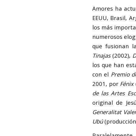
Amores ha actu
EEUU, Brasil, A
los más importa
numerosos elogio
que fusionan l
Tinajas
(2002),
D
los que han est
con el
Premio de
2001, por
Fénix
de las Artes Es
original de Je
Generalitat Val
Ubú
(producción 
Paralelamente, 