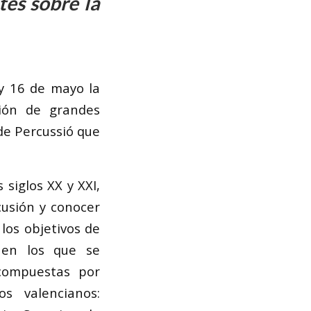
tes sobre la
 y 16 de mayo la
ión de grandes
de Percussió que
siglos XX y XXI,
cusión y conocer
 los objetivos de
s en los que se
compuestas por
s valencianos: