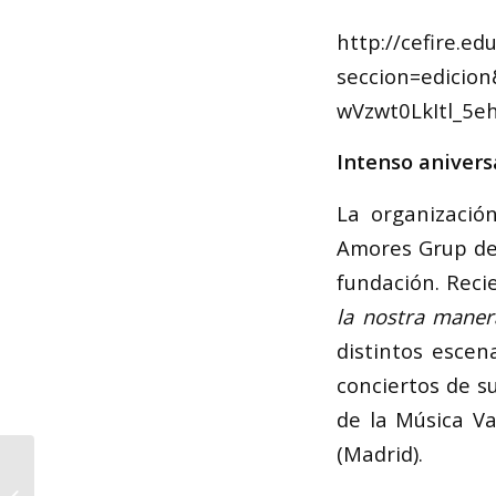
http://cefire.ed
seccion=edicio
wVzwt0LkItl_5e
Intenso anivers
La organizació
Amores Grup de 
fundación. Reci
la nostra maner
distintos escen
conciertos de s
de la Música Va
(Madrid).
Abierto el plazo de
presentación del II