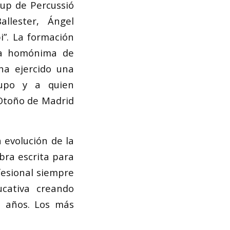
up de Percussió
llester, Ángel
i”. La formación
a homónima de
ha ejercido una
rupo y a quien
 Otoño de Madrid
a evolución de la
bra escrita para
fesional siempre
ucativa creando
0 años. Los más