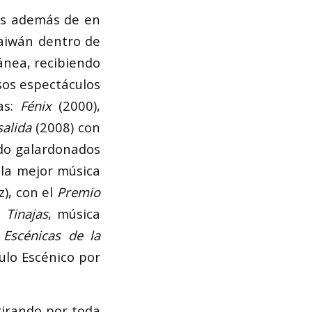
as además de en
Taiwán dentro de
ánea, recibiendo
rsos espectáculos
as:
Fénix
(2000),
salida
(2008) con
ido galardonados
 la mejor música
), con el
Premio
r
Tinajas
, música
 Escénicas de la
ulo Escénico por
girando por toda