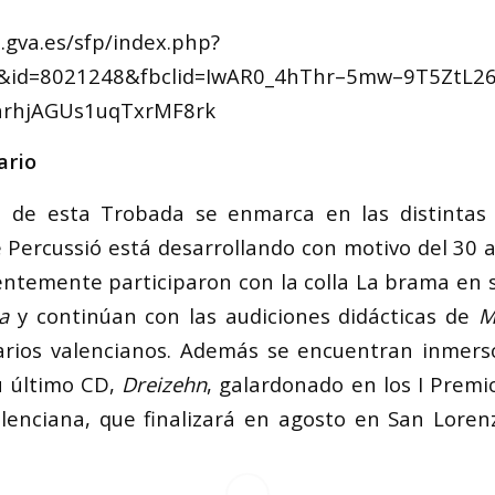
u.gva.es/sfp/index.php?
n&id=8021248&fbclid=IwAR0_4hThr–5mw–9T5ZtL26
hrhjAGUs1uqTxrMF8rk
ario
n de esta Trobada se enmarca en las distintas 
Percussió está desarrollando con motivo del 30 a
entemente participaron con la colla La brama en
a
y continúan con las audiciones didácticas de
M
arios valencianos. Además se encuentran inmers
u último CD,
Dreizehn
, galardonado en los I Premi
lenciana, que finalizará en agosto en San Lorenz