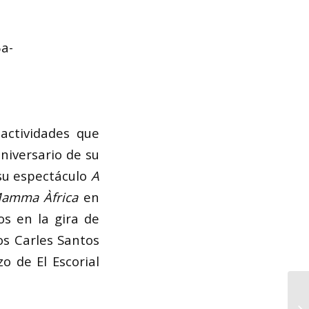
a-
actividades que
niversario de su
 su espectáculo
A
amma Àfrica
en
os en la gira de
os Carles Santos
o de El Escorial