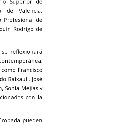
rio Superior de
a de Valencia,
o Profesional de
aquín Rodrigo de
se reflexionará
n contemporánea.
s como Francisco
do Baixauli, José
n, Sonia Mejías y
acionados con la
 Trobada pueden