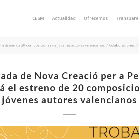
CESM
Actualidad
Ofrecemos
Transpare
el estreno de 20 composiciones de jóvenes autores valencianos
/
Colaboraciones
/
bada de Nova Creació per a Pe
rá el estreno de 20 composici
jóvenes autores valencianos