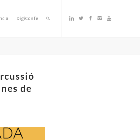
ncia
DigiConfe
rcussió
ones de