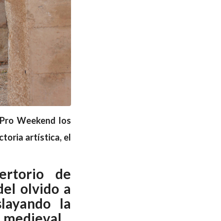
– Pro Weekend los
toria artística, el
ertorio de
el olvido a
slayando la
d medieval