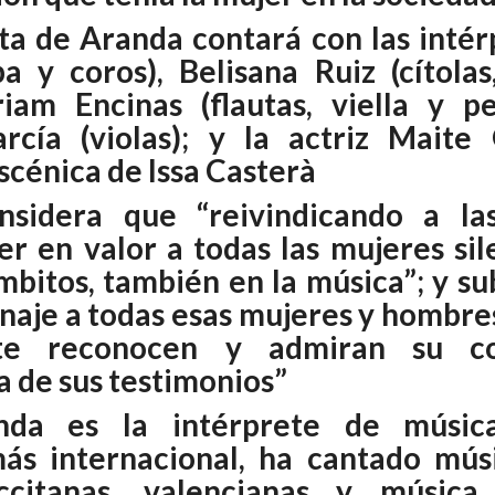
ta de Aranda contará con las intér
a y coros), Belisana Ruiz (cítolas
riam Encinas (flautas, viella y pe
arcía (violas); y la actriz Maite 
scénica de Issa Casterà
sidera que “reivindicando a las
er en valor a todas las mujeres sil
mbitos, también en la música”; y su
naje a todas esas mujeres y hombre
te reconocen y admiran su co
 de sus testimonios”
da es la intérprete de música
ás internacional, ha cantado músi
occitanas, valencianas y música