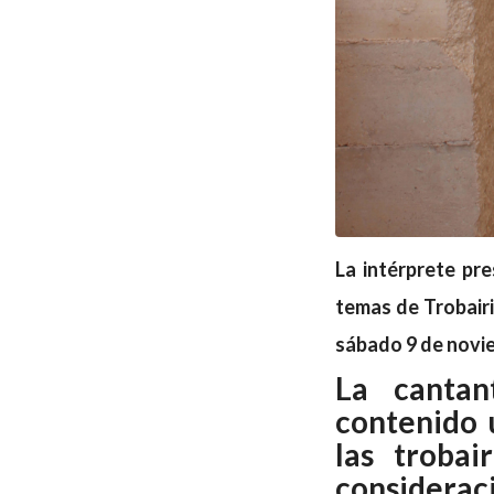
La intérprete pr
temas de
Trobair
sábado 9 de novie
La cantan
contenido 
las trobai
consideraci