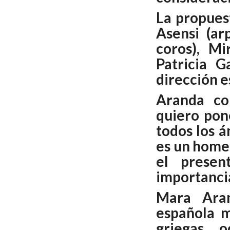
La propues
Asensi (arp
coros), Mi
Patricia G
dirección e
Aranda con
quiero pon
todos los á
es un home
el presen
importancia
Mara Aran
española m
griegas, 