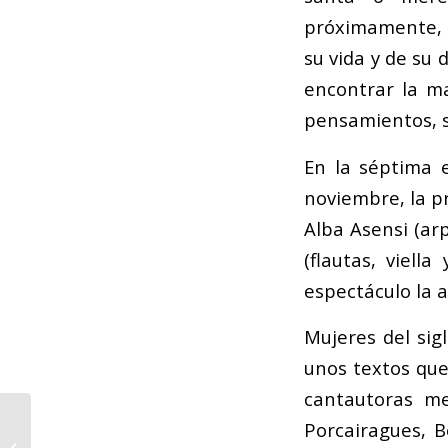
próximamente, l
su vida y de su 
encontrar la ma
pensamientos, s
En la séptima e
noviembre, la p
Alba Asensi (arp
(flautas, viella
espectáculo la a
Mujeres del si
unos textos que
cantautoras me
La FSMCV abre la
Porcairagues, B
convocatoria para