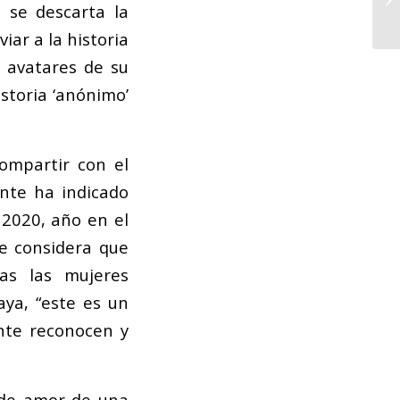
 se descarta la
iar a la historia
y avatares de su
storia ‘anónimo’
ompartir con el
ante ha indicado
2020, año en el
te considera que
das las mujeres
aya, “este es un
nte reconocen y
s de amor de una