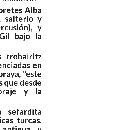
pretes Alba
, salterio y
rcusión), y
Gil bajo la
 trobairitz
enciadas en
braya, “este
s que desde
raje y la
 sefardita
cas turcas,
 antigua y