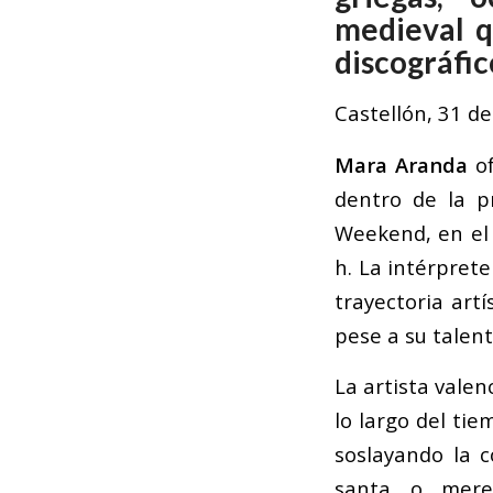
medieval q
discográfic
Castellón, 31 d
Mara Aranda
of
dentro de la p
Weekend, en el 
h. La intérpret
trayectoria artí
pese a su talent
La artista vale
lo largo del tie
soslayando la c
santa o meret