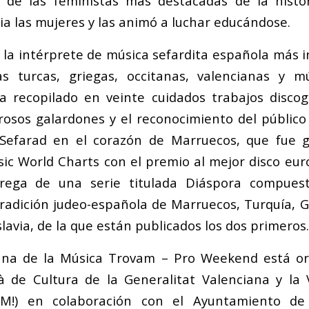
 de las feministas más destacadas de la histor
ia las mujeres y las animó a luchar educándose.
la intérprete de música sefardita española más i
s turcas, griegas, occitanas, valencianas y m
a recopilado en veinte cuidados trabajos discog
sos galardones y el reconocimiento del público
Sefarad en el corazón de Marruecos,
que fue g
ic World Charts con el premio al mejor disco eur
trega de una serie titulada
Diáspora
compuest
tradición judeo-española de Marruecos, Turquía, Gr
lavia, de la que están publicados los dos primeros.
iana de la Música Trovam – Pro Weekend está or
ià de Cultura de la Generalitat Valenciana y la
AM!) en colaboración con el Ayuntamiento de