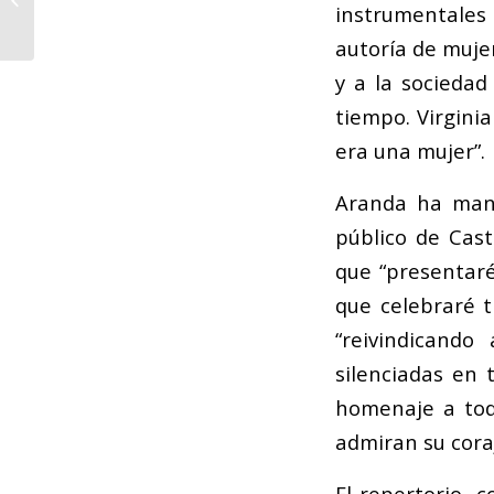
instrumentales
seleccionar a las
nuevas componentes
autoría de mujer
de la...
y a la sociedad
tiempo. Virgini
era una mujer”.
Aranda ha mani
público de Cast
que “presentar
que celebraré t
“reivindicando
silenciadas en 
homenaje a tod
admiran su coraj
El repertorio, 