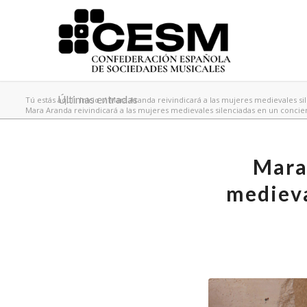
Últimas entradas
Tú estás aquí:
Inicio
/
Mara Aranda reivindicará a las mujeres medievales sil
Mara Aranda reivindicará a las mujeres medievales silenciadas en un conciert
Mara
medieva