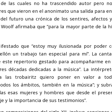
 de las cuales no ha trascendido autor pero no
es que vieron en el anonimato una salida para env
 del futuro una crónica de los sentires, afectos 
a Woolf afirmaba que “para la mayor parte de la hi
festado que “estoy muy ilusionada por poder c
ellón un trabajo tan especial para mí”. La cant
é este repertorio gestado para acompañarme en 
res décadas dedicadas a la música”. La intérpre
 a las trobairitz quiero poner en valor a to
todos los ámbitos, también en la música”; y subr
as esas mujeres y hombres que desde el prese
e y la importancia de sus testimonios”.
con composiciones del siglo XII, incluye cancione