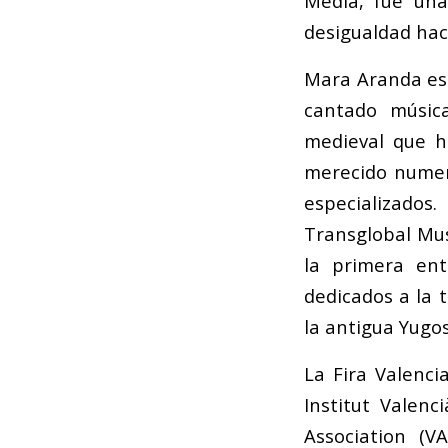
Media, fue una
desigualdad hac
Mara Aranda es 
cantado música
medieval que h
merecido numero
especializados.
Transglobal Mus
la primera en
dedicados a la 
la antigua Yugos
La Fira Valenc
Institut Valenc
Association (V