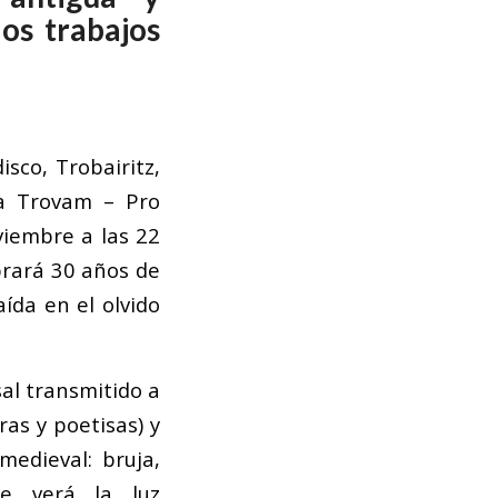
os trabajos
disco,
Trobairitz
,
ca Trovam – Pro
viembre a las 22
brará 30 años de
aída en el olvido
al transmitido a
ras y poetisas) y
medieval: bruja,
ue verá la luz