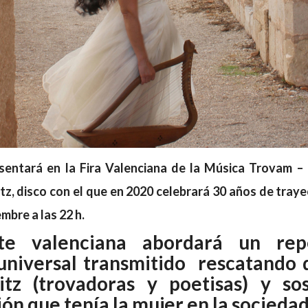
esentará en la Fira Valenciana de la Música Trovam 
itz
, disco con el que en 2020 celebrará 30 años de trayec
mbre a las 22 h.
te valenciana abordará un rep
universal transmitido rescatando d
ritz (trovadoras y poetisas) y so
ón que tenía la mujer en la socieda