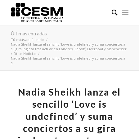
Últimas entradas
Tú estás aquí:
Inicio
/
Nadia Sheikh lanza el sencillo ‘Love is undefined’ y suma conciertos a
su gira inglesa tras actuar en Londres, Cardiff, Liverpool y Manchester
/
Otras Noticias
/
Nadia Sheikh lanza el sencillo ‘Love is undefined’ y suma conciertos a
s...
Nadia Sheikh lanza el
sencillo ‘Love is
undefined’ y suma
conciertos a su gira