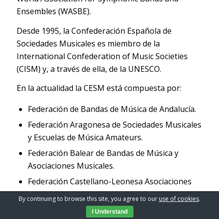
Ensembles (WASBE).
Desde 1995, la Confederación Española de
Sociedades Musicales es miembro de la
International Confederation of Music Societies
(CISM) y, a través de ella, de la UNESCO.
En la actualidad la CESM está compuesta por:
Federación de Bandas de Música de Andalucía.
Federación Aragonesa de Sociedades Musicales
y Escuelas de Música Amateurs.
Federación Balear de Bandas de Música y
Asociaciones Musicales.
Federación Castellano-Leonesa Asociaciones
Musicales, Bandas y Escuelas Música
By continuing to browse this site, you agree to our
use of cookies
.
Federación Castellano-Manchega de
I Understand