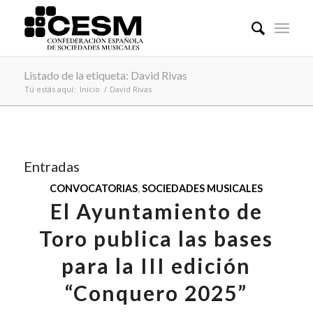
Listado de la etiqueta: David Rivas
Tú estás aquí:
Inicio
/
David Rivas
Entradas
CONVOCATORIAS
,
SOCIEDADES MUSICALES
El Ayuntamiento de
Toro publica las bases
para la III edición
“Conquero 2025”