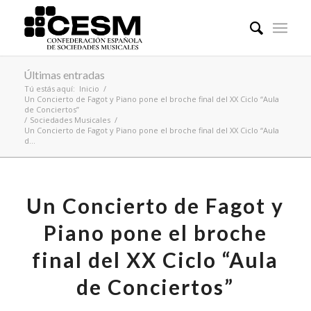
Últimas entradas
Tú estás aquí:
Inicio
/
Un Concierto de Fagot y Piano pone el broche final del XX Ciclo “Aula
de Conciertos”
/
Sociedades Musicales
/
Un Concierto de Fagot y Piano pone el broche final del XX Ciclo “Aula
d...
Un Concierto de Fagot y
Piano pone el broche
final del XX Ciclo “Aula
de Conciertos”