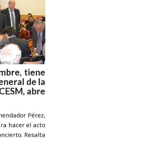
embre, tiene
eneral de la
 CESM, abre
omendador Pérez,
ra hacer el acto
ncierto. Resalta