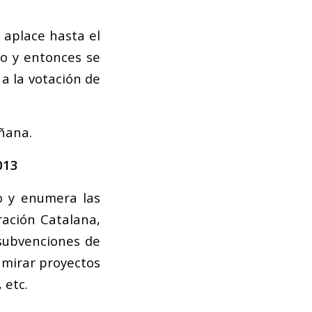
 aplace hasta el
do y entonces se
a la votación de
ñana.
013
to y enumera las
ración Catalana,
subvenciones de
 mirar proyectos
 etc.