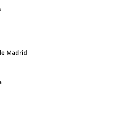
s
de Madrid
a