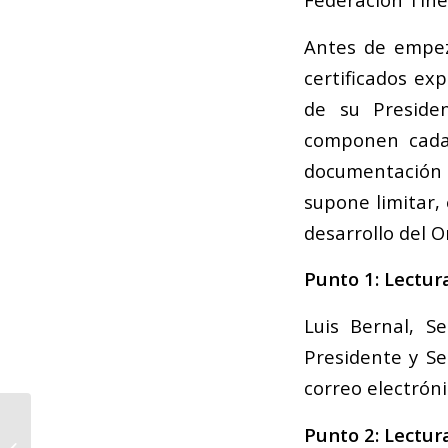
Antes de empeza
certificados ex
de su Preside
componen cada 
documentación e
supone limitar, 
desarrollo del O
Punto 1: Lectur
Luis Bernal, S
Presidente y Se
correo electróni
18 bandas
Punto 2: Lectur
valencianas,