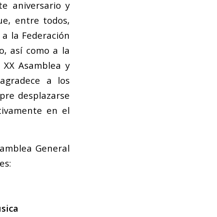
e aniversario y
e, entre todos,
 a la Federación
o, así como a la
a XX Asamblea y
 agradece a los
mpre desplazarse
ctivamente en el
Asamblea General
es:
sica