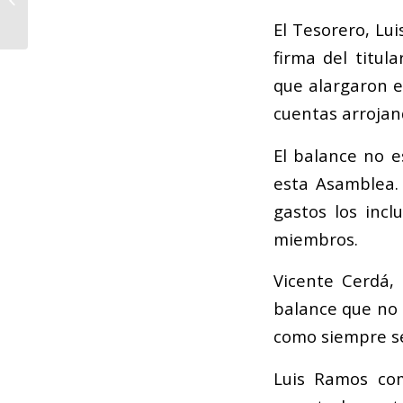
nacionales e
El Tesorero, Lu
internacionales
competirán en la 134
firma del titu
edición...
que alargaron en
cuentas arrojand
El balance no e
esta Asamblea.
gastos los incl
miembros.
Vicente Cerdá,
balance que no 
como siempre s
Luis Ramos co