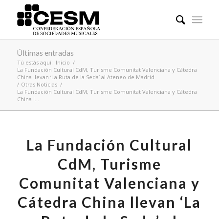
Últimas entradas
Tú estás aquí:
Inicio
/
La Fundación Cultural CdM, Turisme Comunitat Valenciana y Cátedra
China llevan ‘La Ruta de la Seda’ al Ateneo de Madrid
/
Otras Noticias
/
La Fundación Cultural CdM, Turisme Comunitat Valenciana y Cátedra
China l...
La Fundación Cultural
CdM, Turisme
Comunitat Valenciana y
Cátedra China llevan ‘La