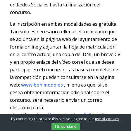
en Redes Sociales hasta la finalización del
concurso.
La inscripción en ambas modalidades es gratuita.
Tan solo es necesario rellenar el formulario que
se adjunta en la página web del ayuntamiento de
forma online y adjuntar: la hoja de matriculación
en el centro actual, una copia del DNI, un breve CV
y en propio enlace del vídeo con el que se desea
participar en el concurso. Las bases completas de
la competición pueden consultarse en la página
web:
www.benimodo.es
, mientras que, si se
desea obtener información adicional sobre el
concurso, será necesario enviar un correo
electrónico a la
dirección:
culturaifestes.benimodo@gmail.com
.
By continuing to browse this site, you agree to our
use of cookies
.
La inscripción se realizará online, adjuntando la
I Understand