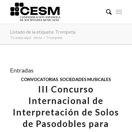
Listado de la etiqueta: Trompeta
Tú estás aquí:
Inicio
/
Trompeta
Entradas
CONVOCATORIAS
,
SOCIEDADES MUSICALES
III Concurso
Internacional de
Interpretación de Solos
de Pasodobles para