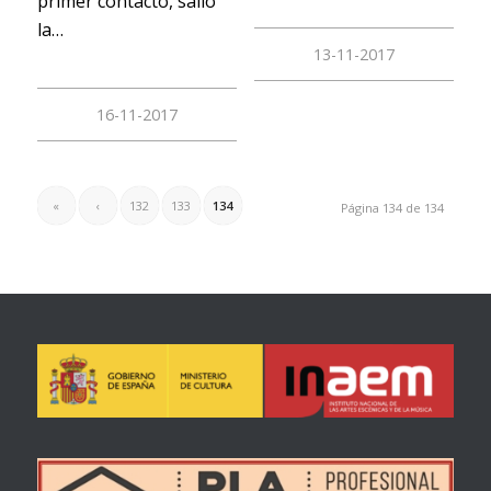
primer contacto, salió
la…
13-11-2017
16-11-2017
«
‹
132
133
134
Página 134 de 134