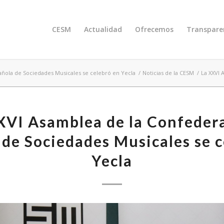
CESM
Actualidad
Ofrecemos
Transpare
añola de Sociedades Musicales se celebró en Yecla
/
Noticias de la CESM
/
La XXVI 
XVI Asamblea de la Confeder
 de Sociedades Musicales se c
Yecla