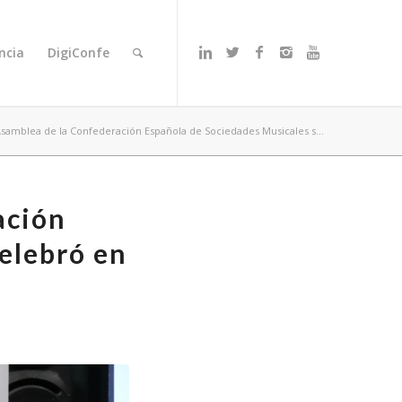
ncia
DigiConfe
Asamblea de la Confederación Española de Sociedades Musicales s...
ación
elebró en