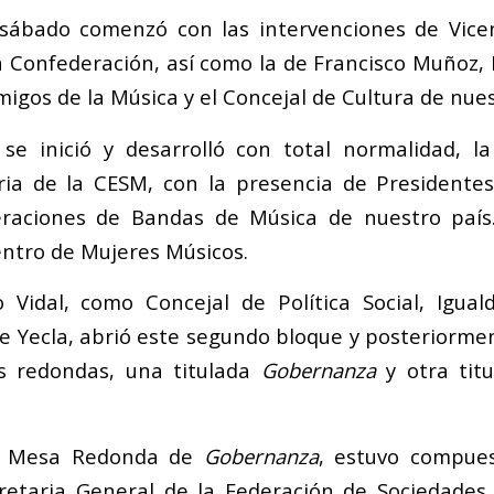
 sábado comenzó con las intervenciones de Vic
a Confederación, así como la de Francisco Muñoz, 
igos de la Música y el Concejal de Cultura de nues
 se inició y desarrolló con total normalidad, l
ia de la CESM, con la presencia de Presidentes
eraciones de Bandas de Música de nuestro país. 
entro de Mujeres Músicos.
o Vidal, como Concejal de Política Social, Igua
 Yecla, abrió este segundo bloque y posteriormen
s redondas, una titulada
Gobernanza
y otra tit
la Mesa Redonda de
Gobernanza
, estuvo compue
retaria General de la Federación de Sociedades