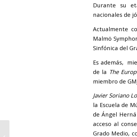
Durante su et
nacionales de j
Actualmente co
Malmö Symphony
Sinfónica del Gr
Es además, mie
de la
The Europ
miembro de GMJ
Javier Soriano L
la Escuela de M
de Ángel Hernán
acceso al conse
Grado Medio, c
Asamblea General-1ª