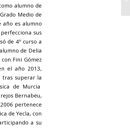
 como alumno de
e Grado Medio de
e año es alumno
e perfecciona sus
só de 4º curso a
 alumno de Delia
 con Fini Gómez
en el año 2013,
 tras superar la
úsica de Murcia
arejos Bernabeu,
o 2006 pertenece
ca de Yecla, con
articipando a su