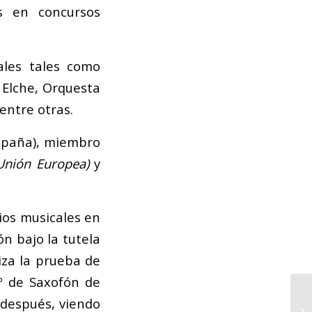
s en concursos
ales tales como
Elche, Orquesta
 entre otras.
spaña), miembro
Unión Europea)
y
ios musicales en
n bajo la tutela
iza la prueba de
1º de Saxofón de
después, viendo