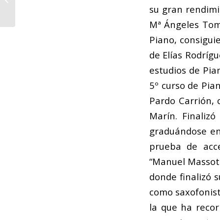
2019
su gran rendim
Mª Ángeles Tomá
Piano, consigu
de Elías Rodrígu
estudios de Pia
5º curso de Pia
Pardo Carrión,
Marín. Finaliz
graduándose en 
prueba de acce
“Manuel Massott
donde finalizó 
como saxofonist
la que ha recor