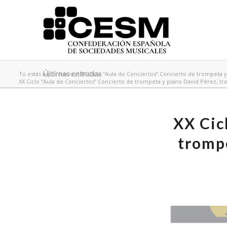
Últimas entradas
Tú estás aquí:
Inicio
/
XX Ciclo “Aula de Conciertos” Concierto de trompeta y
XX Ciclo “Aula de Conciertos” Concierto de trompeta y piano David Pérez, tro
XX Cic
trompe