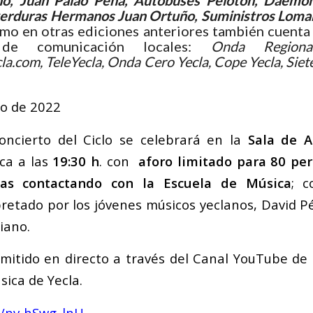
ano, Juan Palao Peña, Autobuses Pelotón, Daemon
verduras Hermanos Juan Ortuño, Suministros Lomar
mo en otras ediciones anteriores también cuenta
de comunicación locales:
Onda Regiona
la.com, TeleYecla, Onda Cero Yecla, Cope Yecla, Siete
zo de 2022
oncierto del Ciclo se celebrará en la
Sala de A
ca a las
19:30 h
. con
aforo limitado para 80 per
llas contactando con la Escuela de Música
; c
pretado por los jóvenes músicos yeclanos, David P
piano.
mitido en directo a través del Canal YouTube de 
sica de Yecla.
e/pv-hSwg_lnU