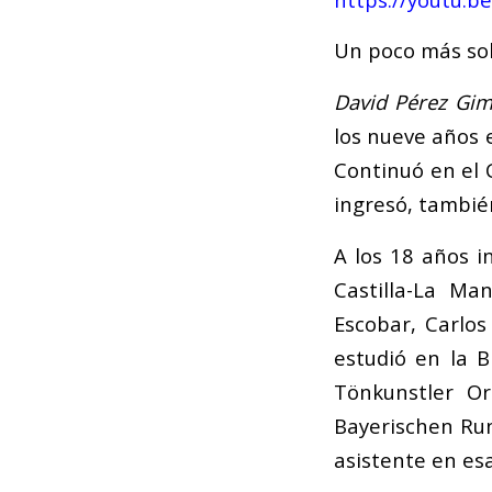
Un poco más sob
David Pérez Gi
los nueve años 
Continuó en el 
ingresó, tambié
A los 18 años i
Castilla-La Ma
Escobar, Carlo
estudió en la B
Tönkunstler Or
Bayerischen Ru
asistente en es