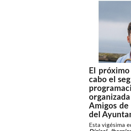
El próxim
cabo el seg
programac
organizada
Amigos de 
del Ayunta
Esta vigésima e