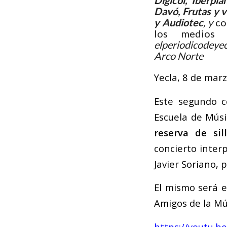
Dígicol, Iberpi
Davó, Frutas y 
y Audiotec
, y
co
los medios 
elperiodicodeyec
Arco Norte
Yecla, 8 de mar
Este segundo c
Escuela de Músi
reserva de si
concierto inter
Javier Soriano, 
El mismo será e
Amigos de la Mú
https://youtu.b