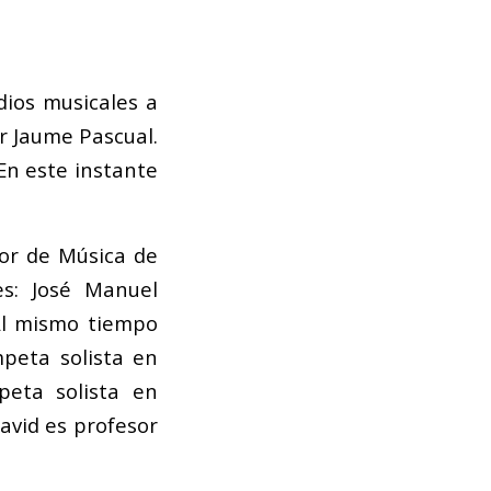
ios musicales a
r Jaume Pascual.
En este instante
ior de Música de
es: José Manuel
Al mismo tiempo
mpeta solista en
peta solista en
vid es profesor