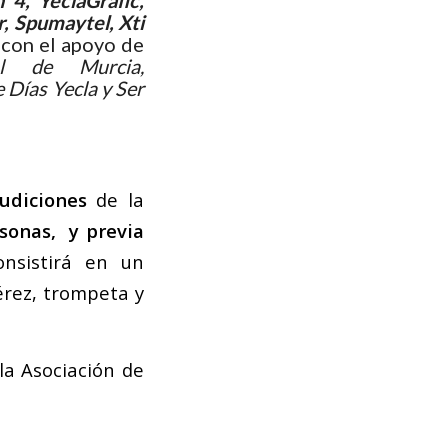
 4, YeclaGrafic,
, Spumaytel, Xti
 con el apoyo de
l de Murcia,
 Días Yecla y Ser
udiciones
de la
sonas, y previa
onsistirá en un
érez, trompeta y
la Asociación de