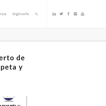
ncia
DigiConfe
erto de
mpeta y