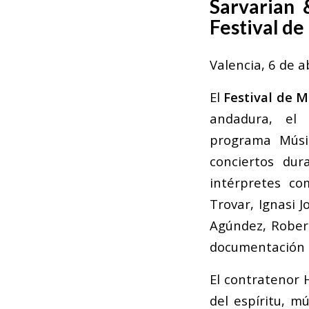
Sarvarian 
Festival de
Valencia, 6 de a
El
Festival de M
andadura, el
programa
Músi
conciertos dur
intérpretes co
Trovar, Ignasi 
Agúndez, Robert
documentación 
El contratenor 
del espíritu,
mús