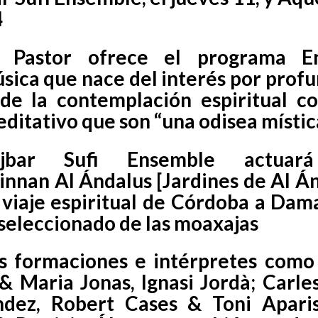
4
z Pastor ofrece el programa
E
ica que nace del interés por profu
e la contemplación espiritual c
ditativo que son “una odisea místic
jbar Sufi Ensemble actuar
Jinnan Al Ándalus
[Jardines de Al Á
n viaje espiritual de Córdoba a Dam
seleccionado de las
moaxajas
as formaciones e intérpretes como
 & Maria Jonas, Ignasi Jordà; Carle
ndez, Robert Cases & Toni Aparis