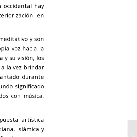
a occidental hay
eriorización en
meditativo y son
opia voz hacia la
a y su visión, los
 a la vez brindar
cantado durante
undo significado
idos con música,
uesta artística
tiana, islámica y