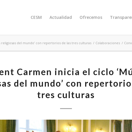
CESM
Actualidad
Ofrecemos
Transpare
 religiosas del mundo’ con repertorios de las tres culturas
/
Colaboraciones
/
Conve
nt Carmen inicia el ciclo ‘M
sas del mundo’ con repertorio
tres culturas