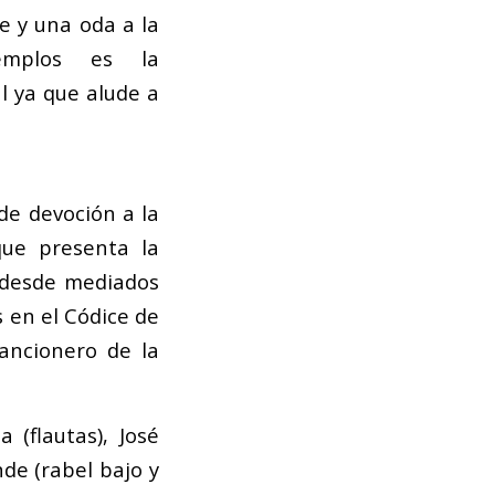
te y una oda a la
emplos es la
l ya que alude a
de devoción a la
que presenta la
 desde mediados
s en el Códice de
ancionero de la
 (flautas), José
nde (rabel bajo y