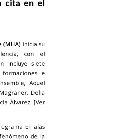
 cita en el
te (MHA)
inicia su
encia, con el
n incluye siete
s formaciones e
Ensemble, Aquel
 Magraner, Delia
ia Álvarez. [Ver
 programa
En alas
 fenómeno de la