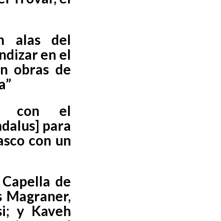
n alas del
ndizar en el
on obras de
a”
á con el
ndalus] para
asco con un
 Capella de
s Magraner,
i; y Kaveh