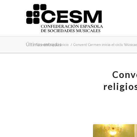
Últimas entradas
Tú estás aquí:
Inicio
/
Convent Carmen inicia el ciclo ‘Músicas
Conve
religio