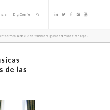
ncia
DigiConfe
nt Carmen inicia el ciclo ‘Músicas religiosas del mundo’ con repe...
úsicas
s de las