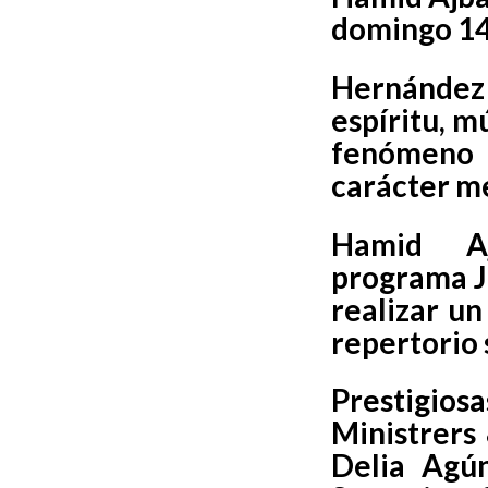
domingo 1
Hernánde
espíritu,
mús
fenómeno d
carácter me
Hamid A
programa
realizar u
repertorio 
Prestigios
Ministrers
Delia Agú