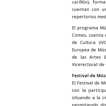
carillón), for
cuentan con un
repertorios med
El programa
Mú
Comes, cuenta c
de Cultura (IV
Europea de Músi
de las Artes E
Vicerectorat de 
Festival de Mús
El Festival de 
con la particip
situando a la 
permitiendo dis