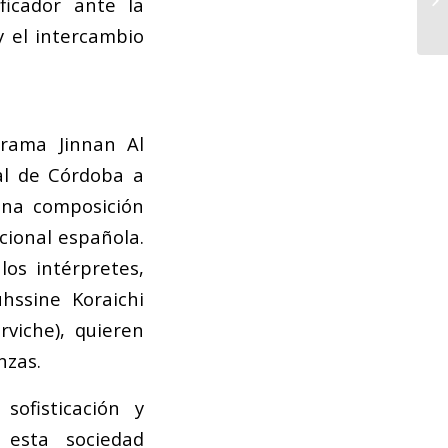
ficador ante la
y el intercambio
ograma
Jinnan Al
ual de Córdoba a
una composición
icional española.
los intérpretes,
hssine Koraichi
viche), quieren
nzas.
ofisticación y
 esta sociedad