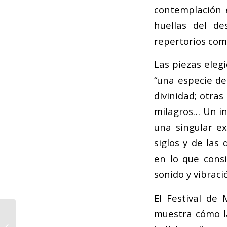
contemplación e
huellas del de
repertorios com
Las piezas eleg
“una especie de 
divinidad; otras 
milagros… Un int
una singular e
siglos y de las
en lo que consi
sonido y vibraci
El Festival de
muestra cómo la 
WASBE Buñol 2019,
Ponentes y contenidos