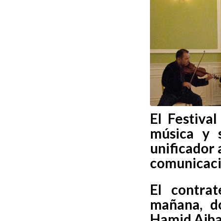
El Festiva
música y 
unificador 
comunicació
El contra
mañana, d
Hamid Ajbar