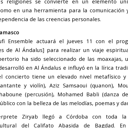
sas religiones se convierte en un elemento uni
 como en una herramienta para la comunicación 
dependencia de las creencias personales.
Damasco
ufi Ensemble actuará el jueves 11 con el pr
es de Al Ándalus] para realizar un viaje espirit
pertorio ha sido seleccionado de las
moaxajas
, 
esarrolló en Al Ándalus e influyó en la lírica trad
el concierto tiene un elevado nivel metafísico y 
antante y violín), Aziz Samsaoui (quanon), Mou
 Ahaboune (percusión), Mohamed Babli (danza der
úblico con la belleza de las melodías, poemas y da
érprete Ziryab llegó a Córdoba con toda la s
cultural del Califato Abasida de Bagdad. En