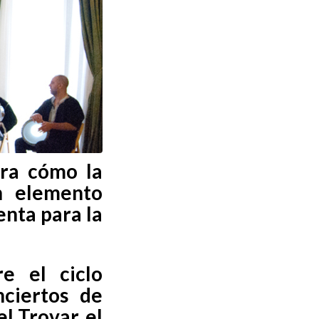
tra cómo la
n elemento
enta para la
e el ciclo
ciertos de
l Trovar, el