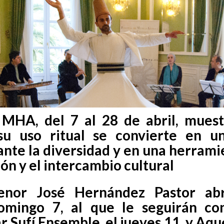
l MHA, del 7 al 28 de abril, mues
su uso ritual se convierte en u
ante la diversidad y en una herrami
n y el intercambio cultural
tenor José Hernández Pastor abr
omingo 7, al que le seguirán con
 Sufí Ensemble, el jueves 11, y Aque