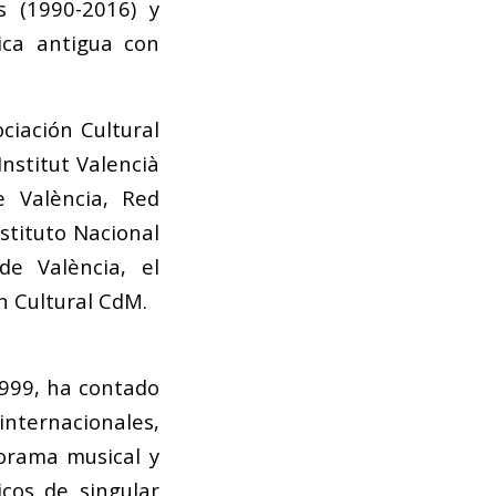
s (1990-2016) y
ica antigua con
ciación Cultural
nstitut Valencià
e València, Red
stituto Nacional
de València, el
ón Cultural CdM.
1999, ha contado
internacionales,
orama musical y
icos de singular