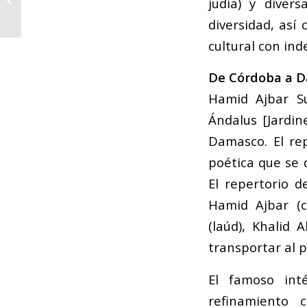
judía) y diver
de las conferencias
diversidad, así
cultural con in
De Córdoba a 
Hamid Ajbar S
Ándalus
[Jardin
Damasco. El re
poética que se d
El repertorio d
Hamid Ajbar (c
(laúd), Khalid
transportar al p
El famoso int
refinamiento 