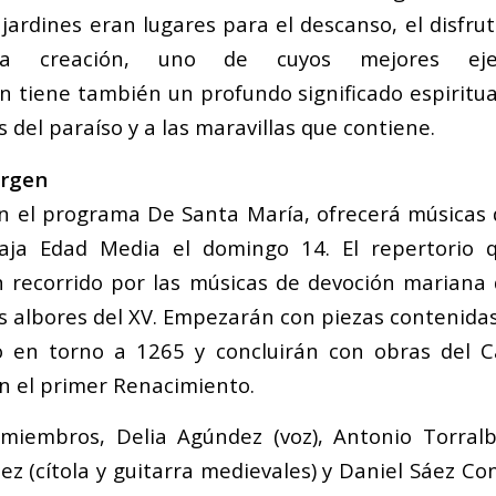
jardines eran lugares para el descanso, el disfru
la creación, uno de cuyos mejores ej
an
tiene también un profundo significado espiritua
es del paraíso y a las maravillas que contiene.
irgen
on el programa
De Santa María,
ofrecerá músicas 
aja Edad Media el domingo 14. El repertorio 
n recorrido por las músicas de devoción mariana
 los albores del XV. Empezarán con piezas contenida
o en torno a 1265 y concluirán con obras del C
n el primer Renacimiento.
miembros, Delia Agúndez (voz), Antonio Torralba
z (cítola y guitarra medievales) y Daniel Sáez Co