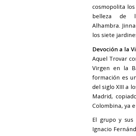
cosmopolita los 
belleza de 
Alhambra.
Jinn
los siete jardin
Devoción a la V
Aquel Trovar c
Virgen en la B
formación es u
del siglo XIII a
Madrid, copiad
Colombina, ya e
El grupo y sus 
Ignacio Fernánde