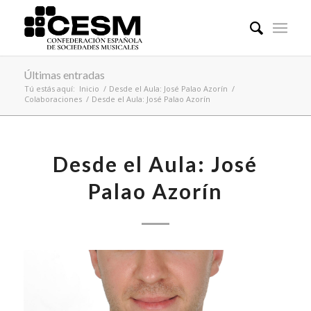
Últimas entradas
Tú estás aquí:
Inicio
/
Desde el Aula: José Palao Azorín
/
Colaboraciones
/
Desde el Aula: José Palao Azorín
Desde el Aula: José
Palao Azorín